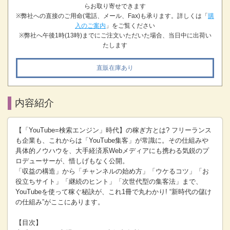
らお取り寄せできます
※弊社への直接のご用命(電話、メール、Fax)も承ります。詳しくは「
購
入のご案内
」をご覧ください
※弊社へ午後1時(13時)までにご注文いただいた場合、当日中に出荷い
たします
直販在庫あり
内容紹介
【「YouTube=検索エンジン」時代】の稼ぎ方とは? フリーランス
も企業も、これからは「YouTube集客」が常識に。その仕組みや
具体的ノウハウを、大手経済系Webメディアにも携わる気鋭のプ
ロデューサーが、惜しげもなく公開。
「収益の構造」から「チャンネルの始め方」「ウケるコツ」「お
役立ちサイト」「継続のヒント」「次世代型の集客法」まで、
YouTubeを使って稼ぐ秘訣が、これ1冊で丸わかり! “新時代の儲け
の仕組み”がここにあります。
【目次】