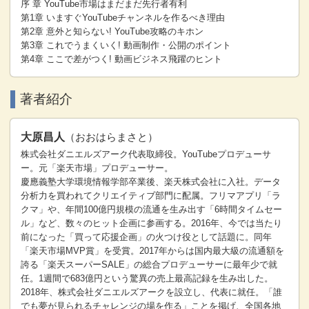
序 章 YouTube市場はまだまだ先行者有利
第1章 いますぐYouTubeチャンネルを作るべき理由
第2章 意外と知らない! YouTube攻略のキホン
第3章 これでうまくいく! 動画制作・公開のポイント
第4章 ここで差がつく! 動画ビジネス飛躍のヒント
著者紹介
大原昌人
（おおはらまさと）
株式会社ダニエルズアーク代表取締役。YouTubeプロデューサ
ー。元「楽天市場」プロデューサー。
慶應義塾大学環境情報学部卒業後、楽天株式会社に入社。データ
分析力を買われてクリエイティブ部門に配属。フリマアプリ「ラ
クマ」や、年間100億円規模の流通を生み出す「6時間タイムセー
ル」など、数々のヒット企画に参画する。2016年、今では当たり
前になった「買って応援企画」の火つけ役として話題に。同年
「楽天市場MVP賞」を受賞。2017年からは国内最大級の流通額を
誇る「楽天スーパーSALE」の総合プロデューサーに最年少で就
任。1週間で683億円という驚異の売上最高記録を生み出した。
2018年、株式会社ダニエルズアークを設立し、代表に就任。「誰
でも夢が見られるチャレンジの場を作る」ことを掲げ、全国各地