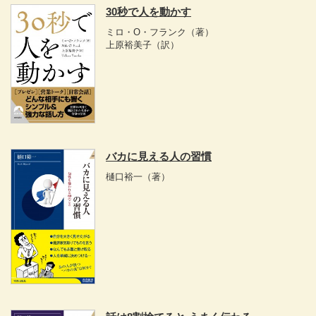
30秒で人を動かす
ミロ・O・フランク
（著）
上原裕美子
（訳）
バカに見える人の習慣
樋口裕一
（著）