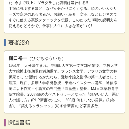
た! 今まで以上にダラダラした説明は嫌われる!!
丁寧に説明するほど、なぜか分かりにくくなる。頭のいい人シリ
ーズで定評のある著者が、お願い・紹介・交渉…などビジネスで
すぐに使える実践テクニックを伝授。このたった10秒の説明力を
使えるかどうかで、仕事に人生に大きな差がつく!
著者紹介
樋口裕一
（ひぐちゆういち）
1951年、大分県生まれ。早稲田大学第一文学部卒業後、立教大学
大学院博士後期課程満期退学。フランス文学、アフリカ文学の翻
訳家として活動するかたわら、受験小論文指導の第一人者として
活躍。現在、多摩大学名誉教授、東進ハイスクール講師。通信添
削による作文・小論文の専門塾「白藍塾」塾長。MJ日本語教育学
院学院長。250万部の大ベストセラーとなった『頭がいい人、悪い
人の話し方』(PHP新書)のほか、『65歳 何もしない勇気』(幻冬
舎)、『笑えるクラシック』(幻冬舎新書)など著書多数。
関連書籍