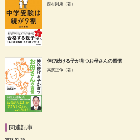
西村則康
（著）
伸び続ける子が育つお母さんの習慣
高濱正伸
（著）
関連記事
2018.01.29