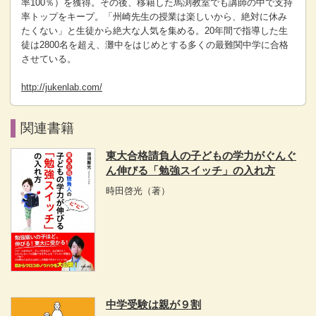
率100％）を獲得。その後、移籍した馬渕教室でも講師の中で支持
率トップをキープ。「州崎先生の授業は楽しいから、絶対に休み
たくない」と生徒から絶大な人気を集める。20年間で指導した生
徒は2800名を超え、灘中をはじめとする多くの最難関中学に合格
させている。
http://jukenlab.com/
関連書籍
東大合格請負人の子どもの学力がぐんぐ
ん伸びる「勉強スイッチ」の入れ方
時田啓光
（著）
中学受験は親が９割