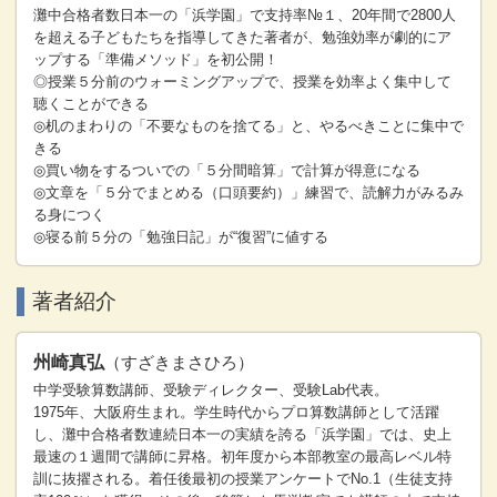
灘中合格者数日本一の「浜学園」で支持率№１、20年間で2800人
を超える子どもたちを指導してきた著者が、勉強効率が劇的にア
ップする「準備メソッド」を初公開！
◎授業５分前のウォーミングアップで、授業を効率よく集中して
聴くことができる
◎机のまわりの「不要なものを捨てる」と、やるべきことに集中で
きる
◎買い物をするついでの「５分間暗算」で計算が得意になる
◎文章を「５分でまとめる（口頭要約）」練習で、読解力がみるみ
る身につく
◎寝る前５分の「勉強日記」が“復習”に値する
著者紹介
州崎真弘
（すざきまさひろ）
中学受験算数講師、受験ディレクター、受験Lab代表。
1975年、大阪府生まれ。学生時代からプロ算数講師として活躍
し、灘中合格者数連続日本一の実績を誇る「浜学園」では、史上
最速の１週間で講師に昇格。初年度から本部教室の最高レベル特
訓に抜擢される。着任後最初の授業アンケートでNo.1（生徒支持