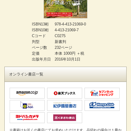
ISBN13桁
978-4-413-21069-0
ISBN10桁
4-413-21069-7
Cコード
C0275
判型
新書判
ページ数
232ページ
定価
本体 1000円 ＋税
出版年月日
2016年10月1日
オンライン書店一覧
※書籍はお近くの書店にてお求めいただけます。品切れの場合は１冊か