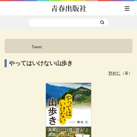
Tweet
やってはいけない山歩き
野村仁
（著）