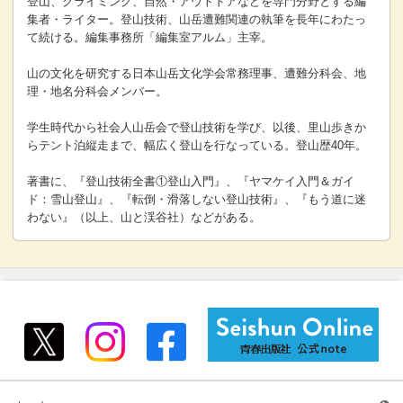
登山、クライミング、自然・アウトドアなどを専門分野とする編
集者・ライター。登山技術、山岳遭難関連の執筆を長年にわたっ
て続ける。編集事務所「編集室アルム」主宰。
山の文化を研究する日本山岳文化学会常務理事、遭難分科会、地
理・地名分科会メンバー。
学生時代から社会人山岳会で登山技術を学び、以後、里山歩きか
らテント泊縦走まで、幅広く登山を行なっている。登山歴40年。
著書に、『登山技術全書①登山入門』、『ヤマケイ入門＆ガイ
ド：雪山登山』、『転倒・滑落しない登山技術』、『もう道に迷
わない』（以上、山と渓谷社）などがある。