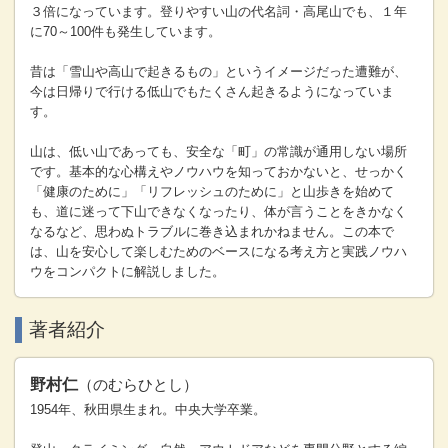
３倍になっています。登りやすい山の代名詞・高尾山でも、１年
に70～100件も発生しています。
昔は「雪山や高山で起きるもの」というイメージだった遭難が、
今は日帰りで行ける低山でもたくさん起きるようになっていま
す。
山は、低い山であっても、安全な「町」の常識が通用しない場所
です。基本的な心構えやノウハウを知っておかないと、せっかく
「健康のために」「リフレッシュのために」と山歩きを始めて
も、道に迷って下山できなくなったり、体が言うことをきかなく
なるなど、思わぬトラブルに巻き込まれかねません。この本で
は、山を安心して楽しむためのベースになる考え方と実践ノウハ
ウをコンパクトに解説しました。
著者紹介
野村仁
（のむらひとし）
1954年、秋田県生まれ。中央大学卒業。