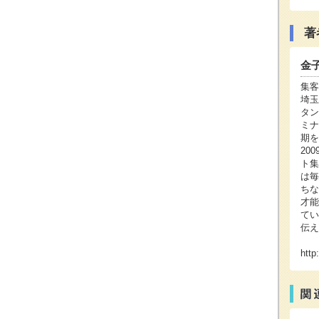
著
金
集客
埼玉
タン
ミナ
期を
20
ト集
は毎
ちな
才能
てい
伝え
http: