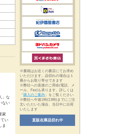
※書籍はお近くの書店にてお求め
いただけます。品切れの場合は１
冊からお取り寄せできます
※弊社への直接のご用命(電話、メ
ール、Fax)も承ります。詳しくは
「
購入のご案内
」をご覧ください
人」な
※弊社へ午後1時(13時)までにご注
いない
文いただいた場合、当日中に出荷
いたします
業家
してい
直販在庫品切れ中
しま