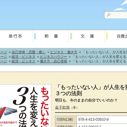
ページ
»
自己啓発・恋愛・癒し
»
ビジネス・働き方
» 「もったいない人」が人生を
ページ
»
経済・ビジネス
»
ビジネスハウツー
» 「もったいない人」が人生を変える
ページ
»
経済・ビジネス
»
働き方・自己啓発
» 「もったいない人」が人生を変える
「もったいない人」が人生を
３つの法則
明日も、今のままの自分でいいのか？
金子欽致
（著）
ISBN13桁
978-4-413-03910-9