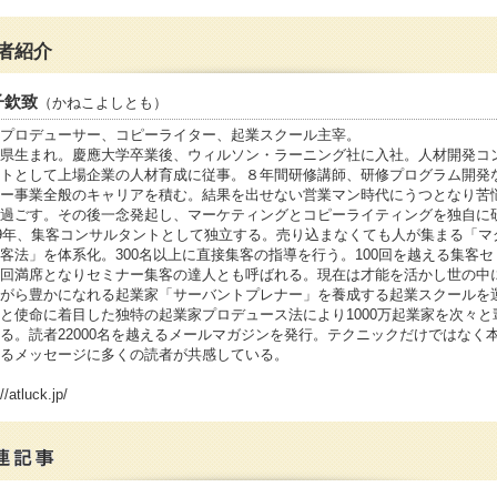
者紹介
子欽致
（かねこよしとも）
プロデューサー、コピーライター、起業スクール主宰。
県生まれ。慶應大学卒業後、ウィルソン・ラーニング社に入社。人材開発コ
トとして上場企業の人材育成に従事。８年間研修講師、研修プログラム開発
ー事業全般のキャリアを積む。結果を出せない営業マン時代にうつとなり苦
過ごす。その後一念発起し、マーケティングとコピーライティングを独自に
09年、集客コンサルタントとして独立する。売り込まなくても人が集まる「マ
客法」を体系化。300名以上に直接集客の指導を行う。100回を越える集客セ
回満席となりセミナー集客の達人とも呼ばれる。現在は才能を活かし世の中
がら豊かになれる起業家「サーバントプレナー」を養成する起業スクールを
と使命に着目した独特の起業家プロデュース法により1000万起業家を次々と
る。読者22000名を越えるメールマガジンを発行。テクニックだけではなく
るメッセージに多くの読者が共感している。
//atluck.jp/