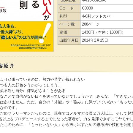
ISBN10桁
4-413-03910-6
Cコード
C0030
判型
4-6判ソフトカバー
ページ数
208ページ
定価
1430円
（本体：1300円）
出版年月日
2014年2月15日
より頑張っているのに、努力や苦労が報われない
つも人の顔色をうかがってしまう…
柔不断な自分に嫌気がさすことがある
なことで自信がない日々を送っていないでしょうか？ みんな、「できない
はありません。ただ、自分の「才能」や「強み」に気づいていない「もった
なのです。
だめサラリーマンだったのに、現在ではメルマガ会員２万人以上、そして起
0名以上をプロデュースするまでになった著者が、力を発揮できずにモヤモヤ
たちのために、「もったいない人」から抜け出すための思考法や技術を公開