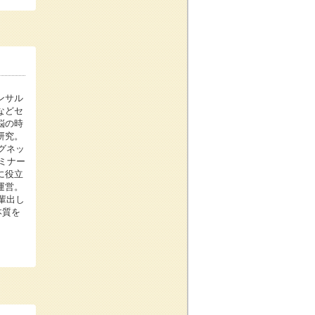
ンサル
などセ
悩の時
研究。
グネッ
ミナー
に役立
運営。
輩出し
本質を