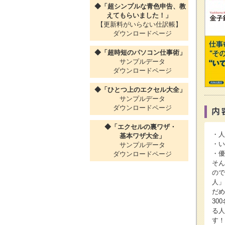
◆「超シンプルな青色申告、教
えてもらいました！」
【更新料がいらない仕訳帳】
ダウンロードページ
◆「超時短のパソコン仕事術」
サンプルデータ
ダウンロードページ
◆「ひとつ上のエクセル大全」
サンプルデータ
ダウンロードページ
◆「エクセルの裏ワザ・
・人
基本ワザ大全」
・い
サンプルデータ
・優
ダウンロードページ
そん
ので
人」
だめ
30
る人
す！