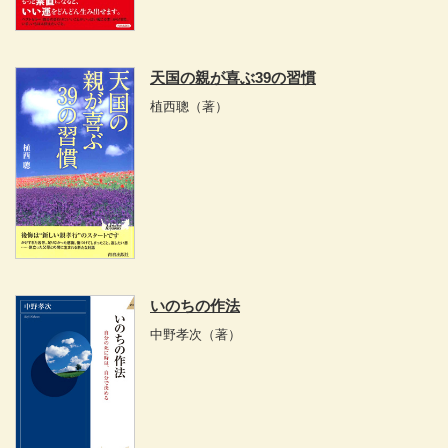
天国の親が喜ぶ39の習慣
植西聰
（著）
いのちの作法
中野孝次
（著）