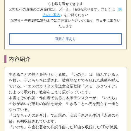
らお取り寄せできます
※弊社への直接のご用命(電話、メール、Fax)も承ります。詳しくは「
購
入のご案内
」をご覧ください
※弊社へ午後1時(13時)までにご注文いただいた場合、当日中に出荷い
たします
直販在庫あり
内容紹介
生きることの尊さを語りかける歌、『いのち』は、悩んでいる人
を救い、子どもたちに愛され、被災地などでも歌われ感動を呼ん
でいる。イエスのカリタス修道女会聖歌隊「スモールクワイア」
によって歌われ、教会をこえて広がっています。
本書はその作詞・作曲者である古木涼子シスターが、『いのち』
の歌が紡いだ感動の物語を紹介、生きることへ光を照らす一冊と
なっている。
『はなちゃんのみそ汁』で話題の、安武千恵さん作詞『永遠の奇
跡』も初収録されています。
『いのち』を含む著者の作詞作曲した10曲を収録したCDが付属。