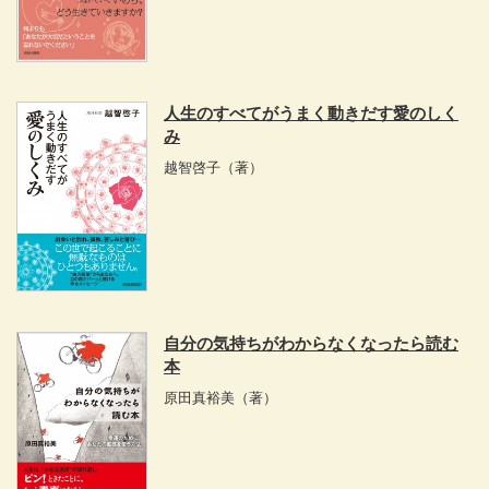
人生のすべてがうまく動きだす愛のしく
み
越智啓子
（著）
自分の気持ちがわからなくなったら読む
本
原田真裕美
（著）