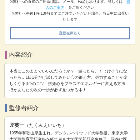
※弊社への直接のご用命(電話、メール、Fax)も承ります。詳しくは「
購
入のご案内
」をご覧ください
※弊社へ午後1時(13時)までにご注文いただいた場合、当日中に出荷い
たします
直販在庫あり
内容紹介
本当にこのままでいいんだろうか？ 迷ったら、くじけそうにな
ったら…1日1分だけ試してみたい心の鍛え方。努力することが楽
しくなる3つのコツ、嫉妬心をプラスのエネルギーに変える方法…
ほかあなたの次の一歩が必ず見つかる本！
監修者紹介
匠英一
（たくみえいいち）
1955年和歌山県生まれ。デジタルハリウッド大学教授。東京大学
大学院教育学研究科を経て東京大学医学部研究生修了。現在は医