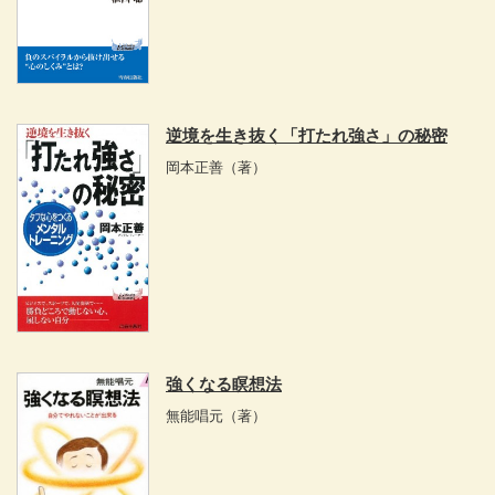
逆境を生き抜く「打たれ強さ」の秘密
岡本正善
（著）
強くなる瞑想法
無能唱元
（著）