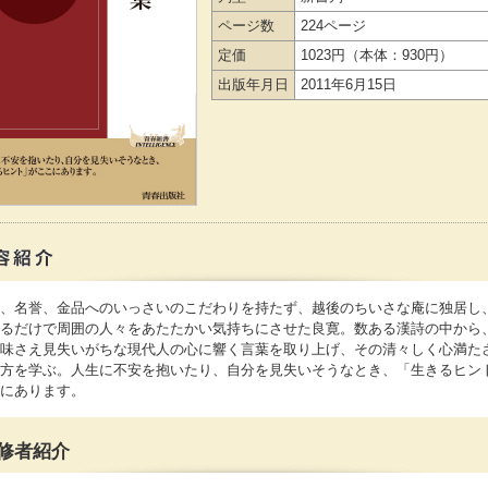
ページ数
224ページ
定価
1023円
（本体：930円）
出版年月日
2011年6月15日
、名誉、金品へのいっさいのこだわりを持たず、越後のちいさな庵に独居し
るだけで周囲の人々をあたたかい気持ちにさせた良寛。数ある漢詩の中から
味さえ見失いがちな現代人の心に響く言葉を取り上げ、その清々しく心満た
方を学ぶ。人生に不安を抱いたり、自分を見失いそうなとき、「生きるヒン
にあります。
修者紹介