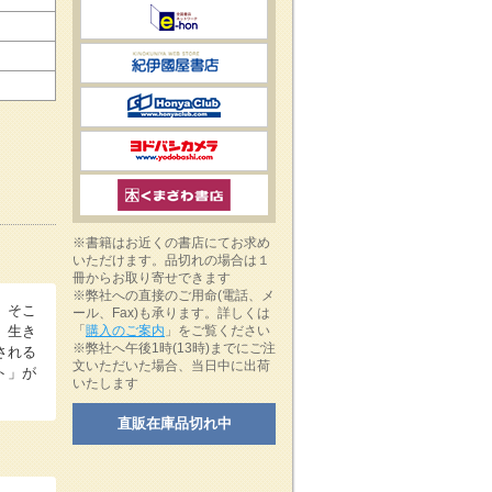
※書籍はお近くの書店にてお求め
いただけます。品切れの場合は１
冊からお取り寄せできます
※弊社への直接のご用命(電話、メ
、そこ
ール、Fax)も承ります。詳しくは
、生き
「
購入のご案内
」をご覧ください
※弊社へ午後1時(13時)までにご注
される
文いただいた場合、当日中に出荷
ト」が
いたします
直販在庫品切れ中