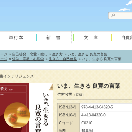
ページ
»
自己啓発・恋愛・癒し
»
生き方
» いま、生きる 良寛の言葉
ページ
»
哲学・宗教・心理学
»
生き方・自己啓発
» いま、生きる 良寛の言葉
書インテリジェンス
いま、生きる 良寛の言葉
竹村牧男
（監修）
ISBN13桁
978-4-413-04320-5
ISBN10桁
4-413-04320-0
Cコード
C0210
判型
新書判