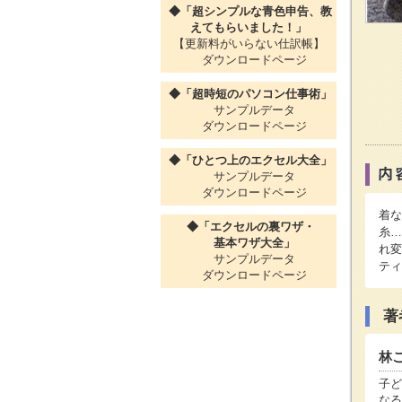
◆「超シンプルな青色申告、教
えてもらいました！」
【更新料がいらない仕訳帳】
ダウンロードページ
◆「超時短のパソコン仕事術」
サンプルデータ
ダウンロードページ
◆「ひとつ上のエクセル大全」
サンプルデータ
ダウンロードページ
着な
◆「エクセルの裏ワザ・
糸…
基本ワザ大全」
れ変
サンプルデータ
ティ
ダウンロードページ
著
林
子ど
なる