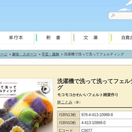
ページ
»
趣味・スポーツ
»
手芸・服飾
» 洗濯機で洗って洗ってフェルティング
洗濯機で洗って洗ってフェル
グ
モコモコかわいいフェルト雑貨作り
林ことみ
（著）
ISBN13桁
978-4-413-10988-8
ISBN10桁
4-413-10988-0
Cコード
C0077