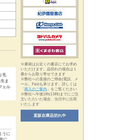
※書籍はお近くの書店にてお求め
いただけます。品切れの場合は１
冊からお取り寄せできます
り毛
※弊社への直接のご用命(電話、メ
に生ま
ール、Fax)も承ります。詳しくは
フェル
「
購入のご案内
」をご覧ください
。
※弊社へ午後1時(13時)までにご注
文いただいた場合、当日中に出荷
いたします
直販在庫品切れ中
ように
9年に