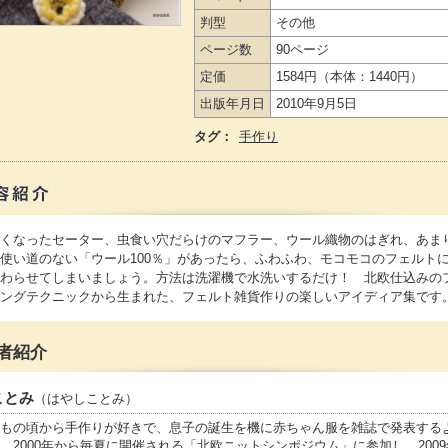
判型
その他
ページ数
90ページ
定価
1584円
（本体：1440円）
出版年月日
2010年9月5日
タグ：
手作り
くなったセーター、虫食い穴だらけのマフラー、ウール織物のはぎれ、あま
使い道のない「ウール100％」があったら、ふわふわ、モコモコのフェルト
わらせてしまいましょう。方法は洗濯機で水洗いするだけ！ 北欧仕込みの
ングテクニックから生まれた、フェルト雑貨作りの楽しいアイディア集です
者紹介
ことみ
（はやしことみ）
もの頃から手作りが好きで、息子の誕生を機に赤ちゃん服を雑誌で発表する
。2000年から毎夏に開催される「北欧ニットシンポジウム」に参加し、200