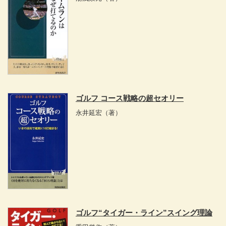
ゴルフ コース戦略の超セオリー
永井延宏
（著）
ゴルフ“タイガー・ライン”スイング理論