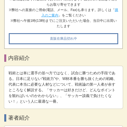
らお取り寄せできます
※弊社への直接のご用命(電話、メール、Fax)も承ります。詳しくは「
購
入のご案内
」をご覧ください
※弊社へ午後1時(13時)までにご注文いただいた場合、当日中に出荷い
たします
直販在庫品切れ中
内容紹介
戦術とは単に選手の並べ方ではなく、試合に勝つための手段であ
る。日本に足りない“戦術力”や、W杯本番を勝ち抜くための戦略、
代表に本当に必要な人材などについて、戦術論の第一人者が余す
ところなく解説する。「サッカーは好きだけど、どんなポイント
を観ればいいのかわからない」、「サッカー談義で負けたくな
い！」という人に最適な一冊。
著者紹介