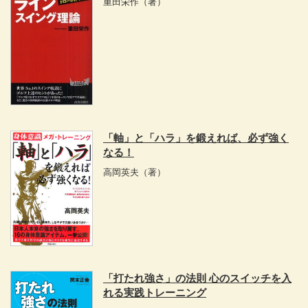
重田栄作
（著）
「軸」と「ハラ」を鍛えれば、必ず強く
なる！
高岡英夫
（著）
「打たれ強さ」の法則 心のスイッチを入
れる実践トレーニング