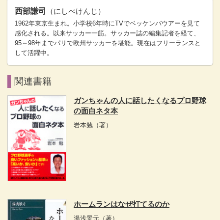
西部謙司
（にしべけんじ）
1962年東京生まれ。小学校6年時にTVでベッケンバウアーを見て
感化される。以来サッカー一筋。サッカー誌の編集記者を経て、
95～98年までパリで欧州サッカーを堪能。現在はフリーランスと
して活躍中。
関連書籍
ガンちゃんの人に話したくなるプロ野球
の面白ネタ本
岩本勉
（著）
ホームランはなぜ打てるのか
湯浅景元
（著）