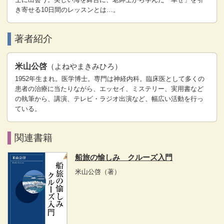
き寄せる10日間のレッスンとは…。
著者紹介
米山公啓
（よねやまきみひろ）
1952年生まれ。医学博士。専門は神経内科。臨床医として多くの
患者の治療に当たりながら、エッセイ、ミステリー、実用書など
の執筆から、講演、テレビ・ラジオ出演など、幅広い活動を行っ
ている。
関連書籍
船旅の愉しみ クルーズ入門
米山公啓
（著）