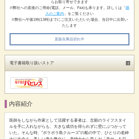
らお取り寄せできます
※弊社への直接のご用命(電話、メール、Fax)も承ります。詳しくは「
購
入のご案内
」をご覧ください
※弊社へ午後1時(13時)までにご注文いただいた場合、当日中に出荷い
たします
直販在庫品切れ中
電子書籍取り扱いストア
内容紹介
医師をしながら作家として活躍する著者は、念願のライフスタイ
ルを手に入れながらも、大きな成功を得られずに壁にぶつかって
いた。そんな時、“ボラボラ島クルーズ”の船の中で、ひとりの老紳
士に出会う。美しい海を舞台に、老紳士から学んだ「幸せ」を引