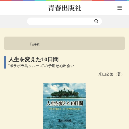
Tweet
人生を変えた10日間
“ボラボラ島クルーズ”の予期せぬ出会い
米山公啓
（著）