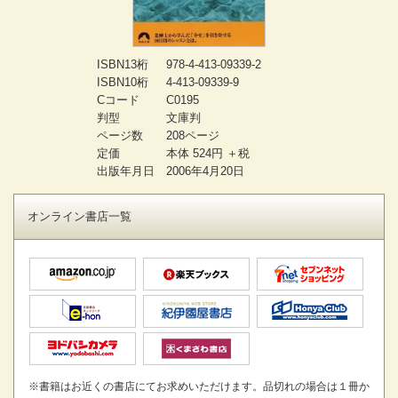
ISBN13桁
978-4-413-09339-2
ISBN10桁
4-413-09339-9
Cコード
C0195
判型
文庫判
ページ数
208ページ
定価
本体 524円 ＋税
出版年月日
2006年4月20日
オンライン書店一覧
※書籍はお近くの書店にてお求めいただけます。品切れの場合は１冊か