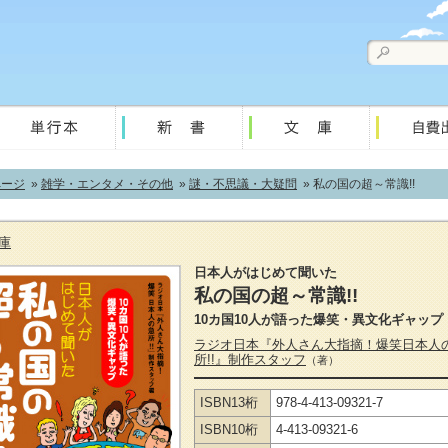
ページ
»
雑学・エンタメ・その他
»
謎・不思議・大疑問
» 私の国の超～常識!!
庫
日本人がはじめて聞いた
私の国の超～常識!!
10カ国10人が語った爆笑・異文化ギャップ
ラジオ日本『外人さん大指摘！爆笑日本人
所!!』制作スタッフ
（著）
ISBN13桁
978-4-413-09321-7
ISBN10桁
4-413-09321-6