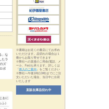
※書籍はお近くの書店にてお求め
いただけます。品切れの場合は１
る」な
冊からお取り寄せできます
したラ
※弊社への直接のご用命(電話、メ
識のズ
ール、Fax)も承ります。詳しくは
ロボ
「
購入のご案内
」をご覧ください
※弊社へ午後1時(13時)までにご注
文いただいた場合、当日中に出荷
いたします
直販在庫品切れ中
じおに
っふ）