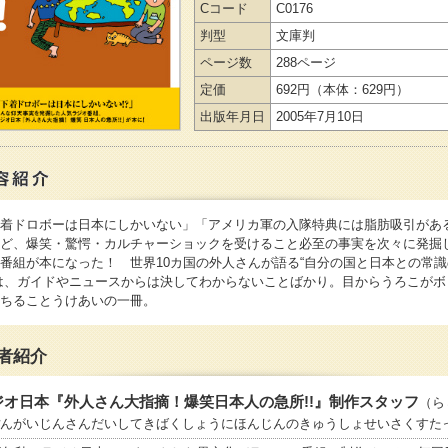
Cコード
C0176
判型
文庫判
ページ数
288ページ
定価
692円
（本体：629円）
出版年月日
2005年7月10日
着ドロボーは日本にしかいない」「アメリカ軍の入隊特典には脂肪吸引があ
ど、爆笑・驚愕・カルチャーショックを受けること必至の事実を次々に発掘
番組が本になった！ 世界10カ国の外人さんが語る“自分の国と日本との常
は、ガイドやニュースからは決してわからないことばかり。目からうろこがボ
ちることうけあいの一冊。
者紹介
ジオ日本『外人さん大指摘！爆笑日本人の急所!!』制作スタッフ
（ら
んがいじんさんだいしてきばくしょうにほんじんのきゅうしょせいさくすた