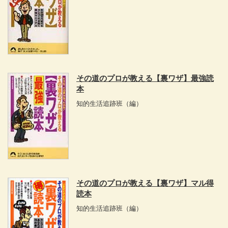
その道のプロが教える【裏ワザ】最強読
本
知的生活追跡班
（編）
その道のプロが教える【裏ワザ】マル得
読本
知的生活追跡班
（編）