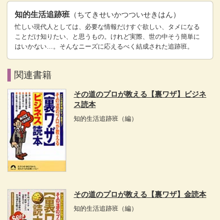
知的生活追跡班
（ちてきせいかつついせきはん）
忙しい現代人としては、必要な情報だけすぐ欲しい、タメになる
ことだけ知りたい、と思うもの。けれど実際、世の中そう簡単に
はいかない…。そんなニーズに応えるべく結成された追跡班。
関連書籍
その道のプロが教える【裏ワザ】ビジネ
ス読本
知的生活追跡班
（編）
その道のプロが教える【裏ワザ】金読本
知的生活追跡班
（編）