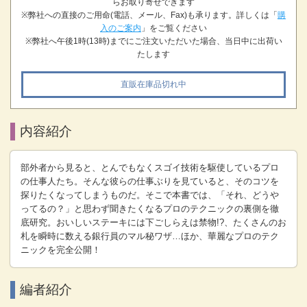
らお取り寄せできます
※弊社への直接のご用命(電話、メール、Fax)も承ります。詳しくは「
購
入のご案内
」をご覧ください
※弊社へ午後1時(13時)までにご注文いただいた場合、当日中に出荷い
たします
直販在庫品切れ中
内容紹介
部外者から見ると、とんでもなくスゴイ技術を駆使しているプロ
の仕事人たち。そんな彼らの仕事ぶりを見ていると、そのコツを
探りたくなってしまうものだ。そこで本書では、「それ、どうや
ってるの？」と思わず聞きたくなるプロのテクニックの裏側を徹
底研究。おいしいステーキには下ごしらえは禁物!?、たくさんのお
札を瞬時に数える銀行員のマル秘ワザ…ほか、華麗なプロのテク
ニックを完全公開！
編者紹介