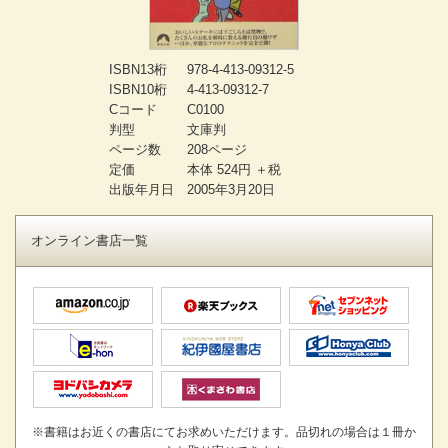
ISBN13桁
978-4-413-09312-5
ISBN10桁
4-413-09312-7
Cコード
C0100
判型
文庫判
ページ数
208ページ
定価
本体 524円 ＋税
出版年月日
2005年3月20日
オンライン書店一覧
※書籍はお近くの書店にてお求めいただけます。品切れの場合は１冊か