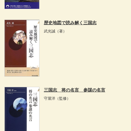
歴史地図で読み解く三国志
武光誠
（著）
三国志 将の名言 参謀の名言
守屋洋
（監修）