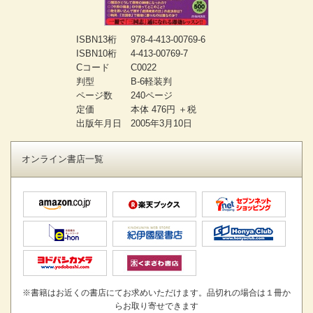
ISBN13桁
978-4-413-00769-6
ISBN10桁
4-413-00769-7
Cコード
C0022
判型
B-6軽装判
ページ数
240ページ
定価
本体 476円 ＋税
出版年月日
2005年3月10日
オンライン書店一覧
※書籍はお近くの書店にてお求めいただけます。品切れの場合は１冊か
らお取り寄せできます