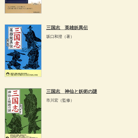
三国志 英雄妖異伝
坂口和澄
（著）
三国志 神仙と妖術の謎
市川宏
（監修）