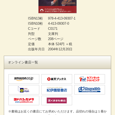
ISBN13桁
978-4-413-09307-1
ISBN10桁
4-413-09307-0
Cコード
C0171
判型
文庫判
ページ数
208ページ
定価
本体 524円 ＋税
出版年月日
2004年12月20日
オンライン書店一覧
※書籍はお近くの書店にてお求めいただけます。品切れの場合は１冊か