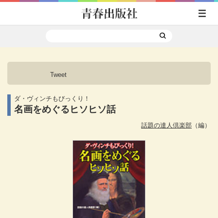
Tweet
ダ・ヴィンチもびっくり！
名画をめぐるヒソヒソ話
話題の達人倶楽部
（編）