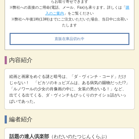
らお取り寄せできます
※弊社への直接のご用命(電話、メール、Fax)も承ります。詳しくは「
購
入のご案内
」をご覧ください
※弊社へ午後1時(13時)までにご注文いただいた場合、当日中に出荷い
たします
直販在庫品切れ中
内容紹介
絵画と画家をめぐる謎と暗号は、「ダ・ヴィンチ・コード」だけ
じゃない！ 「ピカソのキュビズムは、ある病気の賜物だった!?」
「ルノワールの少女の肖像画の中に、女装の男がいる！」など、
出てくる出てくる、ダ・ヴィンチもびっくりのナイショ話がいっ
ぱいであった。
編者紹介
話題の達人倶楽部
（わだいのたつじんくらぶ）