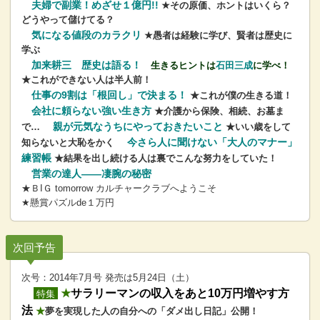
夫婦で副業！めざせ１億円!!
★その原価、ホントはいくら？
どうやって儲けてる？
気になる値段のカラクリ
★愚者は経験に学び、賢者は歴史に
学ぶ
加来耕三 歴史は語る！
生きるヒントは
石田三成
に学べ！
★これができない人は半人前！
仕事の9割は「根回し」で決まる！
★これが僕の生きる道！
会社に頼らない強い生き方
★介護から保険、相続、お墓ま
親が元気なうちにやっておきたいこと
で…
★いい歳をして
今さら人に聞けない「大人のマナー」
知らないと大恥をかく
練習帳
★結果を出し続ける人は裏でこんな努力をしていた！
営業の達人――凄腕の秘密
★ＢIＧ tomorrow カルチャークラブへようこそ
★懸賞パズルde１万円
次回予告
次号：2014年7月号 発売は5月24日（土）
★
サラリーマンの収入をあと10万円増やす方
特集
法
★
夢を実現した人の自分への「ダメ出し日記」公開！