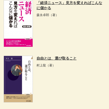
「経済ニュース」見方を変えればこんな
に儲かる
森永卓郎
（著）
自由とは、選び取ること
村上龍
（著）