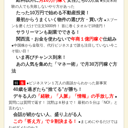
給料以外に
月20万円稼ぐ
女性たちの方法
●投資未経
験の人でも失敗しないやり方があった
たった10万円で始める不動産投資！
最初からうまくいく物件の選び方・買い方
●スプー
ンを磨くだけで注文5000件！ 首に巻くタオルで18億円！
サラリーマンも副業でできる！
関西流・お金を使わないで
年商１億円稼ぐ
仕組み
●中国株から金取引、代行ビジネスまで誰も注目していない今こ
そ狙い目！
いま再びチャンス到来！
あの人気を集めた「マネー術」で月30万円稼ぐ方
法
特
集
●ビジネスマン１万人の面談からわかった新事実
40歳を過ぎたら“捨てる”が勝ち！
デキる人の
「経験」「人脈」「情報」の手放し方
●
質問には質問で返す！ 沈黙は８秒まで！ 最初の５分は「NO!」と
言わない
会話が続かない人、盛り上がる人
この「答え方」で９割決まる！
●まじめにやるだけでは
なぜダメなのか？