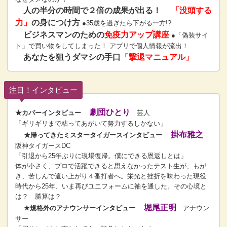
人の半分の時間で２倍の成果が出る！
「没頭する
力」
の身につけ方
●35歳を過ぎたら下がる一方!?
ビジネスマンのための
免疫力アップ講座
●「偽装サイ
ト」で買い物をしてしまった！ アプリで個人情報が流出！
あなたを狙うダマシの手口
「撃退マニュアル」
注目！インタビュー
劇団ひとり
★カバーインタビュー
芸人
「ギリギリまで粘ってあがいて努力するしかない」
掛布雅之
★帰ってきたミスタータイガースインタビュー
阪神タイガースDC
「引退から25年ぶりに現場復帰。僕にできる恩返しとは」
体が小さく、プロで活躍できると思えなかったテスト生が、もが
き、苦しんで這い上がり４番打者へ。栄光と挫折を味わった現役
時代から25年、いま再びユニフォームに袖を通した。その心境と
は？ 勝算は？
堀尾正明
★規格外のアナウンサーインタビュー
アナウン
サー