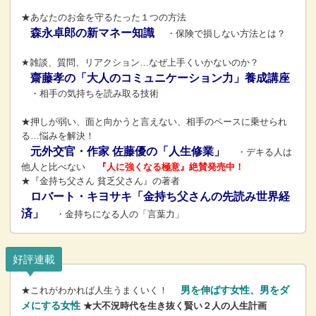
★あなたのお金を守るたった１つの方法
森永卓郎の新マネー知識
・保険で損しない方法とは？
★雑談、質問、リアクション…なぜ上手くいかないのか？
齋藤孝の「大人のコミュニケーション力」養成講座
・相手の気持ちを読み取る技術
★押しが弱い、面と向かうと言えない、相手のペースに乗せられ
る…悩みを解決！
元外交官・作家 佐藤優の「人生修業」
・デキる人は
他人と比べない
『人に強くなる極意』絶賛発売中！
★『金持ち父さん 貧乏父さん』の著者
ロバート・キヨサキ「金持ち父さんの先読み世界経
済」
・金持ちになる人の「言葉力」
好評連載
男を伸ばす女性、男をダ
★これがわかれば人生うまくいく！
メにする女性
★大不況時代を生き抜く賢い２人の人生計画