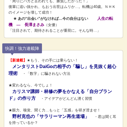
「周りにバカと言われても、勝負したかった！」
後輩に追い抜かれ、もおう出世はムリか…。転機は40歳。ＮＨＫ
のイメージを壊して成功！
人生の転
★ あの“出会い”がなければ…今の自分はない
機 ― 長澤まさみ
（女優）
「注目されて、期待されることが重荷に。そんな時…」
快調！強力連載陣
【新連載】
★もう、その手には乗らない！
メンタリストDaiGoの相手の「騙し」を見抜く超心
理術
・「数字」に騙されない方法
★変わるなら、今でしょ！
カリスマ講師・林修の夢をかなえる「自分ブラン
ド」の作り方
・アイデアがどんどん湧く習慣
★眼力、嗅覚、聞く力…もっと「五感」を研ぎ澄ませ！
野村克也の「サラリーマン再生道場」
・君は聞く耳
を持っているか？