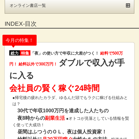
オンライン書店一覧
INDEX-目次
今月の特集！
総力
特集
「夜」の使い方で年収に大差がつく！
給料で500万
ダブルで収入が手
円！ 給料以外で300万円！
に入る
会社員の賢く稼ぐ24時間
●帰宅後の疲れたカラダ、ゆるんだ頭でもラクに稼げる仕組みと
は？
30代で年収1000万円を達成した人たちの
夜8時からの
副業生活
●オトコが見落としている情報を賢
く使って大成功！
昼間はふつうのＯＬ、夜は個人投資家！