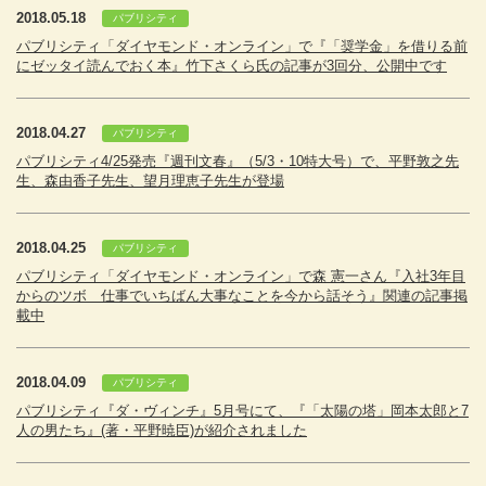
2018.05.18
パブリシティ
パブリシティ「ダイヤモンド・オンライン」で『「奨学金」を借りる前
にゼッタイ読んでおく本』竹下さくら氏の記事が3回分、公開中です
2018.04.27
パブリシティ
パブリシティ4/25発売『週刊文春』（5/3・10特大号）で、平野敦之先
生、森由香子先生、望月理恵子先生が登場
2018.04.25
パブリシティ
パブリシティ「ダイヤモンド・オンライン」で森 憲一さん『入社3年目
からのツボ 仕事でいちばん大事なことを今から話そう』関連の記事掲
載中
2018.04.09
パブリシティ
パブリシティ『ダ・ヴィンチ』5月号にて、『「太陽の塔」岡本太郎と7
人の男たち』(著・平野暁臣)が紹介されました