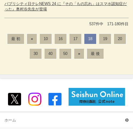
パブリシティ日テレNEWS 24 に『その「もの忘れ」はスマホ認知症だ
った』奥村歩先生が登場
537件中 171-180件目
最 初
«
10
16
17
18
19
20
30
40
50
»
最 後
ホーム