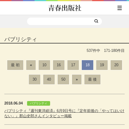
パブリシティ
537件中 171-180件目
最 初
«
10
16
17
18
19
20
30
40
50
»
最 後
2018.06.04
パブリシティ
パブリシティ『週刊東洋経済』6月9日号に『定年前後の「やってはいけ
ない」』郡山史郎さんインタビュー掲載