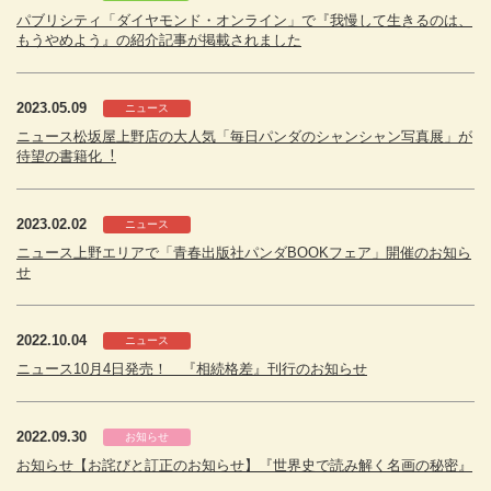
パブリシティ「ダイヤモンド・オンライン」で『我慢して生きるのは、
もうやめよう』の紹介記事が掲載されました
2023.05.09
ニュース
ニュース松坂屋上野店の⼤⼈気「毎⽇パンダのシャンシャン写真展」が
待望の書籍化︕
2023.02.02
ニュース
ニュース上野エリアで「⻘春出版社パンダBOOKフェア」開催のお知ら
せ
2022.10.04
ニュース
ニュース10月4日発売！ 『相続格差』刊行のお知らせ
2022.09.30
お知らせ
お知らせ【お詫びと訂正のお知らせ】『世界史で読み解く名画の秘密』