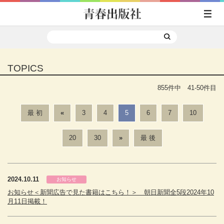
TOPICS
855件中 41-50件目
最 初
«
3
4
5
6
7
10
20
30
»
最 後
2024.10.11
お知らせ
お知らせ＜新聞広告で見た書籍はこちら！＞ 朝日新聞全5段2024年10
月11日掲載！