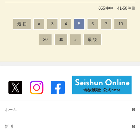
855件中 41-50件目
最 初
«
3
4
5
6
7
10
20
30
»
最 後
ホーム
新刊