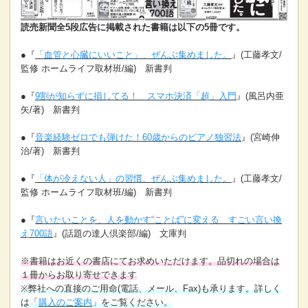
読売新聞全5段広告に掲載された書籍は以下の5冊です。
●『
「血管と心臓にいいこと」、ぜんぶ集めました。
』(工藤孝文/
監修 ホームライフ取材班/編) 新書判
●『
9割が知らずに損してる！ スマホ決済「超」入門
』(風呂内亜
矢/著) 新書判
●『
音楽経験ゼロでも弾けた！60歳からのピアノ独習法
』(宮崎伸
治/著) 新書判
●『
「体が冷えない人」の習慣、ぜんぶ集めました。
』(工藤孝文/
監修 ホームライフ取材班/編) 新書判
●『
言いたいことを、人を動かす“ことば”に変える すごい言い換
え700語
』(話題の達人倶楽部/編) 文庫判
※書籍はお近くの書店にてお求めいただけます。品切れの場合は
１冊からお取り寄せできます
※弊社への直接のご用命(電話、メール、Fax)も承ります。詳しく
は「
購入のご案内
」をご覧ください。