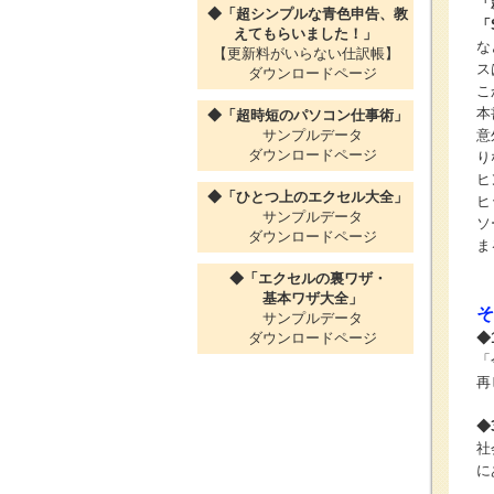
「
◆「超シンプルな青色申告、教
「
えてもらいました！」
な
【更新料がいらない仕訳帳】
ス
ダウンロードページ
こ
本
◆「超時短のパソコン仕事術」
サンプルデータ
意
ダウンロードページ
り
ヒ
◆「ひとつ上のエクセル大全」
ヒ
サンプルデータ
ソ
ダウンロードページ
ま
◆「エクセルの裏ワザ・
基本ワザ大全」
そ
サンプルデータ
ダウンロードページ
◆
「
再
◆
社
に