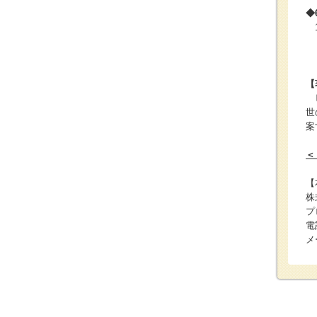
◆
1
【
ビ
世
案
＜
【
株
プ
電
メー