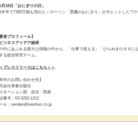
6月18日「おにぎりの日」
年半で7300万個も売れた！ローソン「悪魔のおにぎり」が大ヒットしたワケ
著者プロフィール】
ジネスアイデア総研
の中にあふれる膨大な情報の中から、「仕事で使える」「ひらめきのタネに
する総合研究チーム。
＜プレスリリースはこちら＞＞
本件のお問い合わせ先】
式会社青春出版社
ロモーション部 担当：西尾
話番号：03-3202-1212
ル：senden@seishun.co.jp