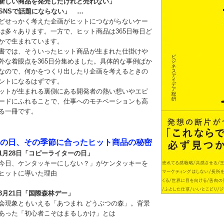
新しい商品を発売したけれど売れない」
SNSで話題にならない」 …
どせっかく考えた企画がヒットにつながらないケー
は多々あります。一方で、ヒット商品は365日毎日ど
かで生まれています。
書では、そういったヒット商品が生まれた仕掛けや
外な着眼点を365日分集めました。具体的な事例ばか
なので、何かをつくり出したり企画を考えるときの
ントになるはずです。
ットが生まれる裏側にある開発者の熱い想いやエピ
ードにふれることで、仕事へのモチベーションも高
る一冊です。
の日、その季節に合ったヒット商品の秘密
1月28日「コピーライターの日」
今日、ケンタッキーにしない？」がケンタッキーを
ヒットに導いた理由
3月21日「国際森林デー」
会現象ともいえる「あつまれ どうぶつの森」。背景
あった「初心者こそはまるしかけ」とは