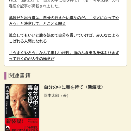
WEB
「新R25」
で
『自分の中に毒を持て』（著・岡本太郎）
の内
容紹介記事が掲載されました。
危険だと思う道は、自分の行きたい道なのだ。「ダメになってや
ろう」と決意して、とことん闘え
孤立してもいいと腹を決めて自分を貫いていけば、みんなによろ
こばれる人間になれる
「うまくやろう」なんて卑しい根性。血のふき出る身体をひきず
って行くのが人生の極意だ
関連書籍
自分の中に毒を持て〈新装版〉
岡本太郎
（著）