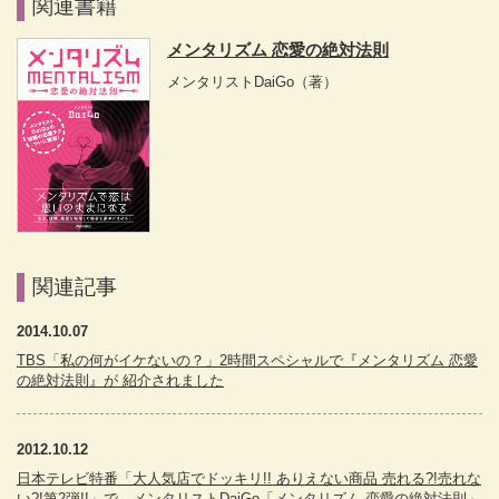
関連書籍
メンタリズム 恋愛の絶対法則
メンタリストDaiGo
（著）
関連記事
2014.10.07
TBS「私の何がイケないの？」2時間スペシャルで『メンタリズム 恋愛
の絶対法則』が 紹介されました
2012.10.12
日本テレビ特番「大人気店でドッキリ!! ありえない商品 売れる?!売れな
い?!第2弾!!」で、メンタリストDaiGo「メンタリズム 恋愛の絶対法則」