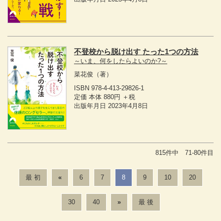
不登校から脱け出す たった1つの方法
～いま、何をしたらよいのか?～
菜花俊
（著）
ISBN 978-4-413-29826-1
定価 本体 880円 ＋税
出版年月日 2023年4月8日
815件中 71-80件目
最 初
«
6
7
8
9
10
20
30
40
»
最 後