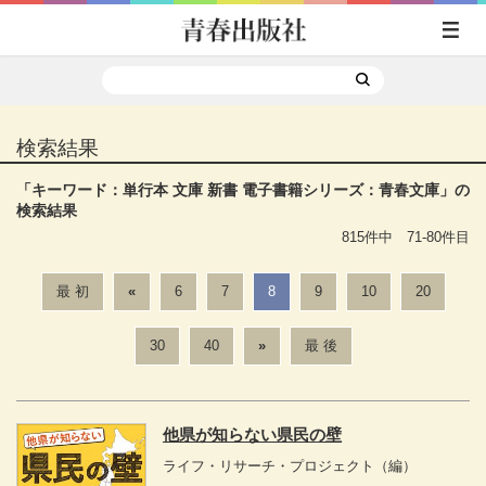
検索結果
「
キーワード：単行本 文庫 新書 電子書籍
シリーズ：青春文庫
」の
検索結果
815件中 71-80件目
最 初
«
6
7
8
9
10
20
30
40
»
最 後
他県が知らない県民の壁
ライフ・リサーチ・プロジェクト
（編）