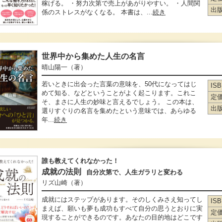
稼げる。 ・努力次第で売上があがりやすい。 ・人間関
出
係のストレスがなくなる。 本書は、...
続き
世界中から集めた人生の名言
晴山陽一
（著）
若いときに出会った言葉の意味を、50代になってはじ
IS
めて知る、などということがよく起こります。これこ
定
そ、まさに人生の妙味と言えるでしょう。 この本は、
出
選りすぐりの名言を集めたという意味では、あらゆる
年...
続き
誰も教えてくれなかった！
成就の法則
自分次第で、人生ガラリと変わる
リズ山崎
（著）
成就にはステップがあります。そのしくみさえ知ってし
IS
まえば、願いも夢も成功もすべて自分の思うとおりに実
定
現することができるのです。あなたの目的地はどこです