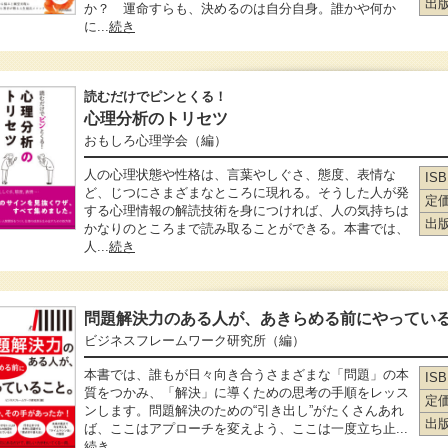
出
か？ 運命すらも、決めるのは自分自身。誰かや何か
に...
続き
読むだけでピンとくる！
心理分析のトリセツ
おもしろ心理学会
（編）
人の心理状態や性格は、言葉やしぐさ、態度、表情な
IS
ど、じつにさまざまなところに現れる。そうした人が発
定
する心理情報の解読技術を身につければ、人の気持ちは
出
かなりのところまで読み取ることができる。本書では、
人...
続き
問題解決力のある人が、あきらめる前にやってい
ビジネスフレームワーク研究所
（編）
本書では、誰もが日々向き合うさまざまな「問題」の本
IS
質をつかみ、「解決」に導くための思考の手順をレッス
定
ンします。問題解決のための“引き出し”がたくさんあれ
出
ば、ここはアプローチを変えよう、ここは一度立ち止...
続き