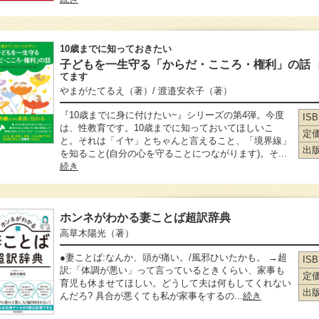
10歳までに知っておきたい
子どもを一生守る「からだ・こころ・権利」の話
てます
やまがたてるえ
（著）
/ 渡邉安衣子
（著）
『10歳までに身に付けたい~』シリーズの第4弾。今度
IS
は、性教育です。10歳までに知っておいてほしいこ
定
と。それは「イヤ」とちゃんと言えること、「境界線」
出
を知ること(自分の心を守ることにつながります)。そ...
続き
ホンネがわかる妻ことば超訳辞典
高草木陽光
（著）
●妻ことば:なんか、頭が痛い。/風邪ひいたかも。 →超
IS
訳:「体調が悪い」って言っているときくらい、家事も
定
育児も休ませてほしい。どうして夫は何もしてくれない
出
んだろ? 具合が悪くても私が家事をするの...
続き