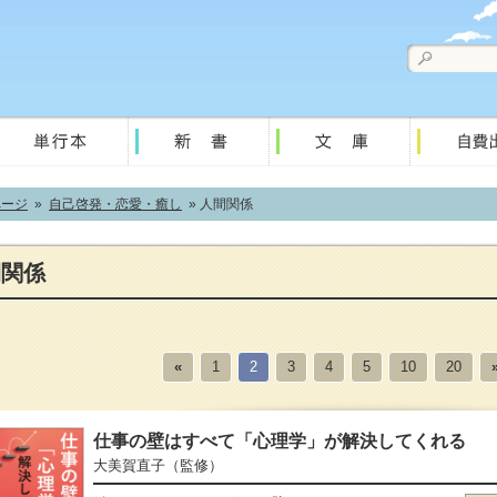
ページ
»
自己啓発・恋愛・癒し
» 人間関係
間関係
«
1
2
3
4
5
10
20
仕事の壁はすべて「心理学」が解決してくれる
大美賀直子
（監修）