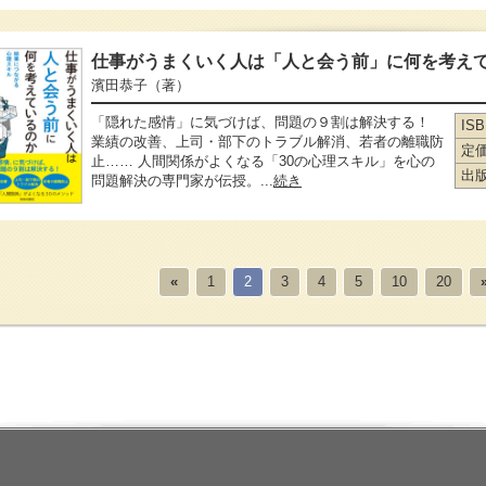
仕事がうまくいく人は「人と会う前」に何を考え
濱田恭子
（著）
「隠れた感情」に気づけば、問題の９割は解決する！
IS
業績の改善、上司・部下のトラブル解消、若者の離職防
定
止…… 人間関係がよくなる「30の心理スキル」を心の
出
問題解決の専門家が伝授。...
続き
«
1
2
3
4
5
10
20