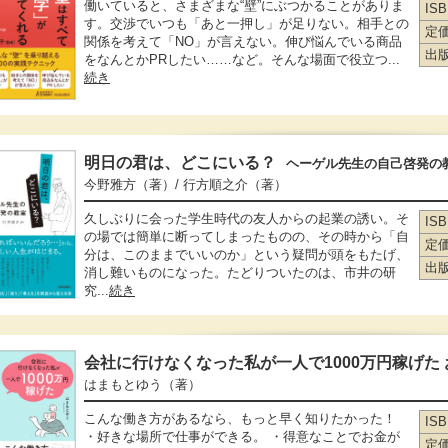
働いていると、さまざまな“壁”にぶつかることがありま
IS
す。交渉でいつも「あと一押し」が足りない。相手との
定
関係を考えて「NO」が言えない。伸び悩んでいる商品
出
をなんとかPRしたい……など。そんな場面で役立つ...
続き
明日の君は、どこにいる？
ヘーゲル先生の自己啓発の
今野雅方
（著）
/ 行方順之介
（著）
久しぶりに会った学生時代の友人からの起業の誘い。そ
IS
の場では簡単に断ってしまったものの、その時から「自
定
分は、このままでいいのか」という疑問が頭をもたげ、
出
消し難いものになった。たどりついたのは、市井の研
究...
続き
会社に行けなくなった私が一人で1000万円稼げた
はまもとゆう
（著）
こんな働き方があるなら、もっと早く知りたかった！
IS
・好きな場所で仕事ができる。 ・得意なことでお金が
定