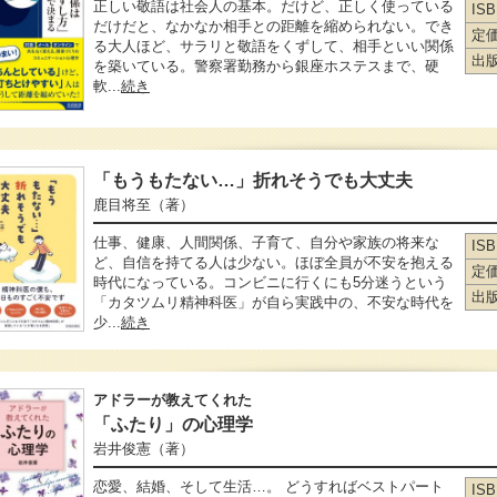
正しい敬語は社会人の基本。だけど、正しく使っている
IS
だけだと、なかなか相手との距離を縮められない。でき
定
る大人ほど、サラリと敬語をくずして、相手といい関係
出
を築いている。警察署勤務から銀座ホステスまで、硬
軟...
続き
「もうもたない…」折れそうでも大丈夫
鹿目将至
（著）
仕事、健康、人間関係、子育て、自分や家族の将来な
IS
ど、自信を持てる人は少ない。ほぼ全員が不安を抱える
定
時代になっている。コンビニに行くにも5分迷うという
出
「カタツムリ精神科医」が自ら実践中の、不安な時代を
少...
続き
アドラーが教えてくれた
「ふたり」の心理学
岩井俊憲
（著）
恋愛、結婚、そして生活…。 どうすればベストパート
IS