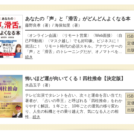
あなたの「声」と「滑舌」がどんどんよくなる本
藤野良孝
（著）
/ 海保知里
（著）
〈オンライン会議〉〈リモート営業〉〈Web面接〉〈自
IS
己PR動画〉〈マスク越し〉でも好印象。ビジネスに！
定
就活に！ リモート時代の必須スキル。アナウンサーの
出
「声」と「滑舌」のトレーニングだが、オノマトペを...
続き
怖いほど運が向いてくる！四柱推命【決定版】
水晶玉子
（著）
テレビ出演でタレントを占い、次々と運命を言い当てた
IS
著者が、「占いの帝王」と呼ばれる「四柱推命」をわか
定
りやすく解説。１年ごと、10年ごとの運気の移り変わ
出
り、人生の転機とその乗り越え方、気になる人との相
性...
続き