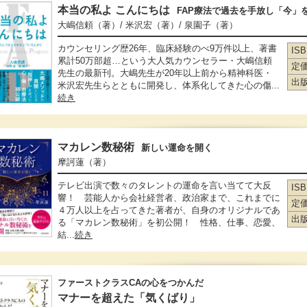
本当の私よ こんにちは
FAP療法で過去を手放し「今」
大嶋信頼
（著）
/ 米沢宏
（著）
/ 泉園子
（著）
カウンセリング歴26年、臨床経験のべ9万件以上、著書
IS
累計50万部超…という大人気カウンセラー・大嶋信頼
定
先生の最新刊。大嶋先生が20年以上前から精神科医・
出
米沢宏先生らとともに開発し、体系化してきた心の傷...
続き
マカレン数秘術
新しい運命を開く
摩訶蓮
（著）
テレビ出演で数々のタレントの運命を言い当てて大反
IS
響！ 芸能人から会社経営者、政治家まで、これまでに
定
４万人以上を占ってきた著者が、自身のオリジナルであ
出
る「マカレン数秘術」を初公開！ 性格、仕事、恋愛、
結...
続き
ファーストクラスCAの心をつかんだ
マナーを超えた「気くばり」