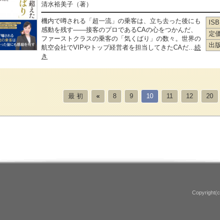
清水裕美子
（著）
機内で噂される「超一流」の乗客は、立ち去った後にも
IS
感動を残す――接客のプロであるCAの心をつかんだ、
定
ファーストクラスの乗客の「気くばり」の数々。世界の
出
航空会社でVIPやトップ経営者を担当してきたCAだ...
続
き
最 初
«
8
9
10
11
12
20
Copyright(