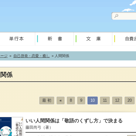
ページ
»
自己啓発・恋愛・癒し
» 人間関係
間関係
最 初
«
8
9
10
11
12
20
いい人間関係は「敬語のくずし方」で決まる
藤田尚弓
（著）