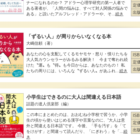
ナーになれるのか？ アドラー心理学研究の第一人者で
定
ある著者が、「人間の悩みは、すべて対人関係の悩みで
出
ある」と説いたアルフレッド・アドラーや、そ...
続き
「ずるい人」が周りからいなくなる本
大嶋信頼
（著）
あなたの心を支配してくるモヤモヤ・怒り・憤りたちを
IS
大人気カウンセラーがみるみる解決！ 今まで奪われ続
定
けた〝運〟も〝得〟も今日からは、あなたのもの！ 私
出
たちの周りには、いろんな〝ずるい人〟があふれ...
続き
小学生はできるのに大人は間違える日本語
話題の達人倶楽部
（編）
この本にまとめたのは、おおむね小学校で習うか、小学
IS
生の頃から使いはじめる漢字や言葉なのに、“大人は意
定
外と間違える日本語”です。 今後、「手を汚す」を「て
出
をけがす」と間違って読んだり、「にぎわう」を「...
続
き