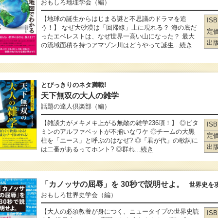
おもしろ地理学会
（編）
【地球の誕生からはじまる謎と不思議のドラマを追
IS
う！】 なぜ大砂漠は「回帰線」上に現れる？ 海の底だ
定
ったエベレストは、なぜ世界一高い山になった？ 最大
出
の流域面積を持つアマゾン川はどうやって誕生...
続き
とびっきりのネタ満載!
天下無双の大人の雑学
話題の達人倶楽部
（編）
【雑談力がメキメキ上がる無敵の雑学236項！】 ◎ビタ
IS
ミンのアルファベットが不揃いなワケ ◎チームの大黒
定
柱を「エース」と呼ぶのはなぜ? ◎「君が代」の歌詞に
出
は二番があるってホント? ◎群れ...
続き
「カノッサの屈辱」を 30秒で説明せよ。
世界史を攻
おもしろ世界史学会
（編）
【大人の必須教養が身につく、ニュータイプの世界史読
IS