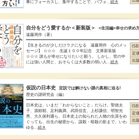
出
事にフォーカスし、集中することで、パフォ...
続き
自分をどう愛するか＜新装版＞
<生活編>幸せの求め
遠藤周作
（著）
【生きるのが少しだけラクになる 遠藤周作 心のメッ
IS
セージ】 ☆☆☆ 生誕１００年記念 文庫新装版
定
☆☆☆ 誰もが幸せになりたいと願う。 しかし、世の中
出
には強い人間と、おそらくは大多数の弱い人...
続き
仮説の日本史
定説では解けない謎の真相に迫る!
歴史の謎研究会
（編）
日本史は、いまだ「わからないこと」だらけ。聖徳太
IS
子、源頼朝、足利義満、武田信玄、上杉謙信、明智光
定
秀、大久保利通ら、日本史上の知られた人物の生涯をめ
出
ぐっても、出生の秘密から、謀殺・暗殺の影まで、いわ
ゆる...
続き