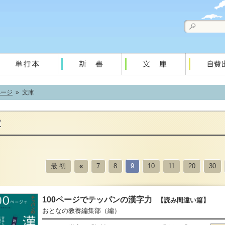
ページ
» 文庫
最 初
«
7
8
9
10
11
20
30
100ページでテッパンの漢字力
【読み間違い篇】
おとなの教養編集部
（編）