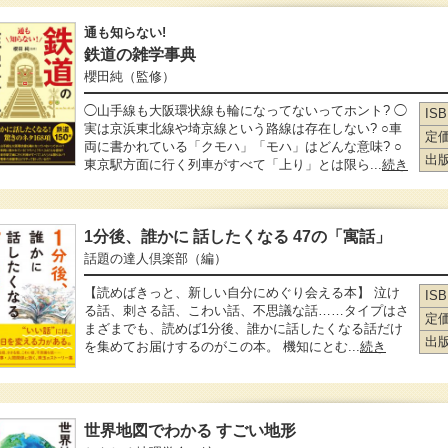
通も知らない!
鉄道の雑学事典
櫻田純
（監修）
◯山手線も大阪環状線も輪になってないってホント? ◯
IS
実は京浜東北線や埼京線という路線は存在しない? ○車
定
両に書かれている「クモハ」「モハ」はどんな意味? ○
出
東京駅方面に行く列車がすべて「上り」とは限ら...
続き
1分後、誰かに 話したくなる 47の「寓話」
話題の達人倶楽部
（編）
【読めばきっと、新しい自分にめぐり会える本】 泣け
IS
る話、刺さる話、こわい話、不思議な話……タイプはさ
定
まざまでも、読めば1分後、誰かに話したくなる話だけ
出
を集めてお届けするのがこの本。 機知にとむ...
続き
世界地図でわかる すごい地形