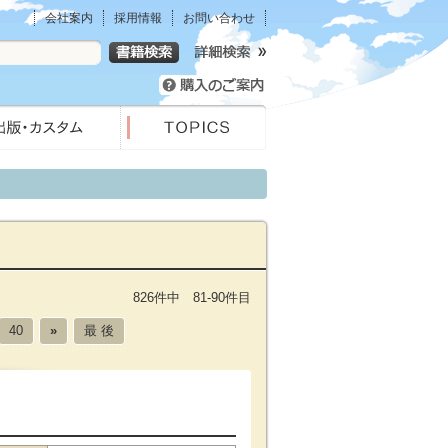
会社案内
採用情報
お問い合わせ
826件中 81-90件目
40
»
最 後