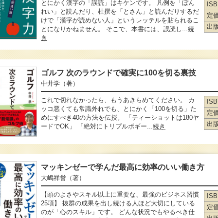
とにかく漢字の「誤読」はキケンです。 凡例を「ぼん
IS
れい」と読んだり、杜撰を「とさん」と読んだりするだ
定
けで「漢字が読めない人」というレッテルを貼られるこ
出
とになりかねません。 そこで、本書には、誤読し...
続
き
ゴルフ 次のラウンドで確実に100を切る裏技
中井学
（著）
これで切れなかったら、もうあきらめてください。 カ
IS
ッコ悪くても常識外れでも、とにかく「100を切る」た
定
めにすべき40の方法を伝授。 「ティーショットは180ヤ
出
ードでOK」 「絶対にトリプルボギー...
続き
マッキンゼーで学んだ最高に効率のいい働き方
大嶋祥誉
（著）
【頭のよさやスキル以上に重要な、最強のビジネス習慣
IS
25項】 抜群の成果を出し続ける人ほど大切にしている
定
のが「心のスキル」です。 どんな状況でもやるべき仕