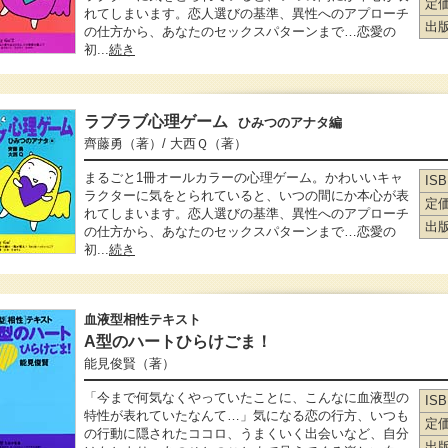
定
れてしまいます。恋人選びの基準、異性へのアプローチ
出
の仕方から、あなたのセックスパターンまで…恋愛の
初...
続き
ラブラブ心理ゲーム
ひみつのアナタ編
齊藤勇
（著）
/ 大西Ｑ
（著）
まるごと1冊オールカラーの心理ゲーム。かわいいキャ
IS
ラクターに気をとられていると、いつの間にか本心が表
定
れてしまいます。恋人選びの基準、異性へのアプローチ
出
の仕方から、あなたのセックスパターンまで…恋愛の
初...
続き
血液型相性テキスト
A型のハートひらけごま！
能見俊賢
（著）
「今まで何気なくやっていたことに、こんなに血液型の
IS
特性が表れていたなんて…」気になる恋の行方、いつも
定
の行動に隠されたココロ、うまくいく出会いなど、自分
出