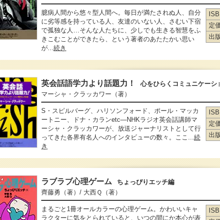
臆病人間から悠々型人間へ。毎日が満たされぬ人、自分
IS
に劣等感を持っている人、友達のいない人、さむい下宿
定
で孤独な人…そんな人たちに、少しでも生きる智慧をふ
出
きこむことができたら、という著者のあたたかい思い
が...
続き
英会話語学力より話題力！
心をひらくコミュニケーシ
マーシャ・クラッカワー
（著）
S・スピルバーグ、ハリソンフォード、ポール・マッカ
IS
ートニー、ドナ・カランetc―NHKラジオ英会話講師マ
定
ーシャ・クラッカワーが、放送ジャーナリストとして行
出
ってきた各界有名人へのインタビューの数々。ここ...
続
き
ラブラブ心理ゲーム
ちょっぴりエッチ編
齊藤勇
（著）
/ 大西Ｑ
（著）
まるごと1冊オールカラーの心理ゲーム。かわいいキャ
IS
ラクターに気をとられていると、いつの間にか本心が表