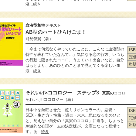
液...
続き
血液型相性テキスト
AB型のハートひらけごま！
能見俊賢
（著）
「今まで何気なくやっていたことに、こんなに血液型の
IS
特性が表れていたなんて…」気になる恋の行方、いつも
定
の行動に隠されたココロ、うまくいく出会いなど、自分
出
はもとより、あのひとのことまで見えてくる楽しい血
液...
続き
それいけ×ココロジー ステップ3
真実のココロ
それいけ!!ココロジー
（編）
日本中を熱狂させた、超ミリオンセラーの。恋愛・
IS
SEX・生き方・性格・過去・未来…気になるあのひと
定
と、見えない自分の「真実のココロ」に迫る、ちょっと
出
刺激的な心理ゲームの決定版が、文庫になって登場で
す。あ...
続き