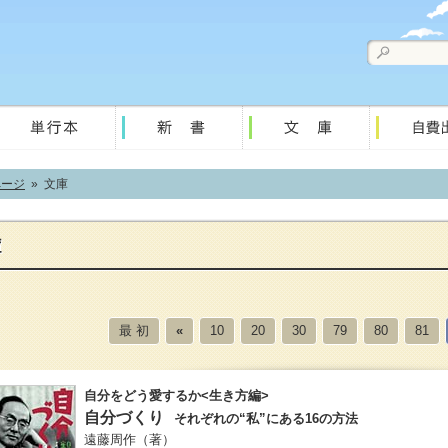
ページ
» 文庫
最 初
«
10
20
30
79
80
81
自分をどう愛するか<生き方編>
自分づくり
それぞれの“私”にある16の方法
遠藤周作
（著）