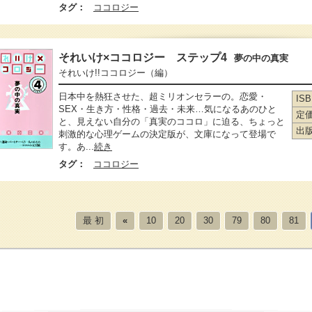
タグ：
ココロジー
それいけ×ココロジー ステップ4
夢の中の真実
それいけ!!ココロジー
（編）
日本中を熱狂させた、超ミリオンセラーの。恋愛・
IS
SEX・生き方・性格・過去・未来…気になるあのひと
定
と、見えない自分の「真実のココロ」に迫る、ちょっと
出
刺激的な心理ゲームの決定版が、文庫になって登場で
す。あ...
続き
タグ：
ココロジー
最 初
«
10
20
30
79
80
81