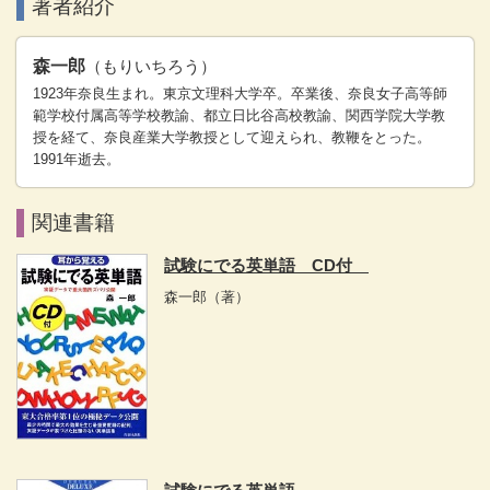
著者紹介
森一郎
（もりいちろう）
1923年奈良生まれ。東京文理科大学卒。卒業後、奈良女子高等師
範学校付属高等学校教諭、都立日比谷高校教諭、関西学院大学教
授を経て、奈良産業大学教授として迎えられ、教鞭をとった。
1991年逝去。
関連書籍
試験にでる英単語 CD付
森一郎
（著）