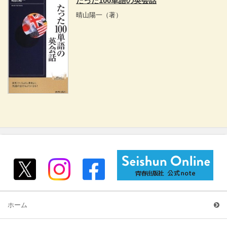
たった100単語の英会話
晴山陽一
（著）
ホーム