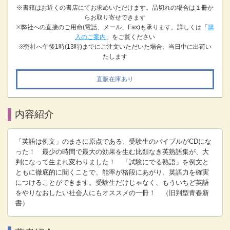
※書籍はお近くの書店にてお求めいただけます。品切れの場合は１冊か
らお取り寄せできます
※弊社への直接のご用命(電話、メール、Fax)も承ります。詳しくは「
購
入のご案内
」をご覧ください
※弊社へ午後1時(13時)までにご注文いただいた場合、当日中に出荷い
たします
直販在庫あり
内容紹介
「英語は例文」のまさに原点である、受験生のバイブルがCDにな
った！ 最少の時間で最大の効果を生む比類なき英熟語集が、大
判になって生まれ変わりました！ 「試験にでる熟語」を例文と
ともに徹底的に聞くことで、能率が格段にあがり、英語力を確実
につけることができます。受験生だけじゃなく、もういちど英語
をやりなおしたい社会人にもオススメの一冊！ （旧判型青春新
書）