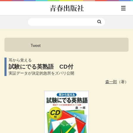
Tweet
耳から覚える
試験にでる英熟語 CD付
実証データが決定的急所をズバリ公開
森一郎
（著）