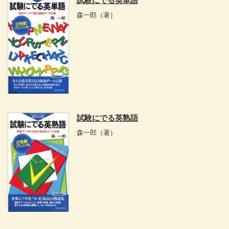
試験にでる英単語
森一郎
（著）
試験にでる英熟語
森一郎
（著）