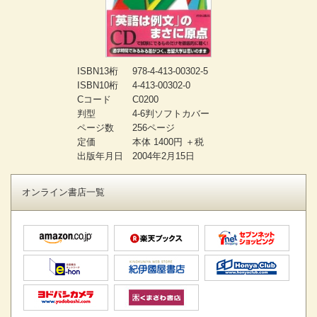
ISBN13桁
978-4-413-00302-5
ISBN10桁
4-413-00302-0
Cコード
C0200
判型
4-6判ソフトカバー
ページ数
256ページ
定価
本体 1400円 ＋税
出版年月日
2004年2月15日
オンライン書店一覧