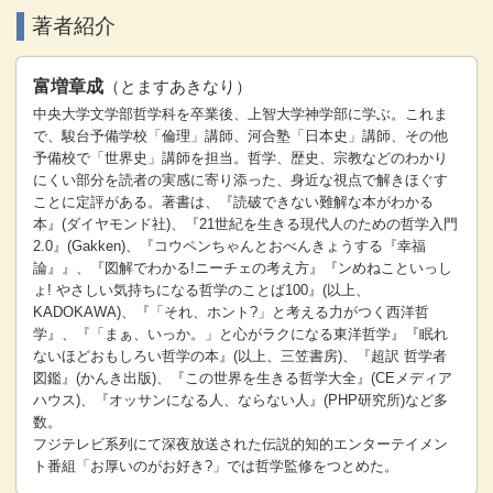
著者紹介
富増章成
（とますあきなり）
中央大学文学部哲学科を卒業後、上智大学神学部に学ぶ。これま
で、駿台予備学校「倫理」講師、河合塾「日本史」講師、その他
予備校で「世界史」講師を担当。哲学、歴史、宗教などのわかり
にくい部分を読者の実感に寄り添った、身近な視点で解きほぐす
ことに定評がある。著書は、『読破できない難解な本がわかる
本』(ダイヤモンド社)、『21世紀を生きる現代人のための哲学入門
2.0』(Gakken)、『コウペンちゃんとおべんきょうする『幸福
論』』、『図解でわかる!ニーチェの考え方』『ンめねこといっし
ょ! やさしい気持ちになる哲学のことば100』(以上、
KADOKAWA)、『「それ、ホント?」と考える力がつく西洋哲
学』、『「まぁ、いっか。」と心がラクになる東洋哲学』『眠れ
ないほどおもしろい哲学の本』(以上、三笠書房)、『超訳 哲学者
図鑑』(かんき出版)、『この世界を生きる哲学大全』(CEメディア
ハウス)、『オッサンになる人、ならない人』(PHP研究所)など多
数。
フジテレビ系列にて深夜放送された伝説的知的エンターテイメン
ト番組「お厚いのがお好き?」では哲学監修をつとめた。