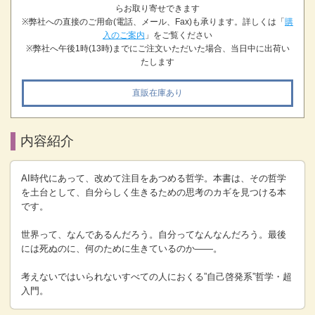
らお取り寄せできます
※弊社への直接のご用命(電話、メール、Fax)も承ります。詳しくは「
購
入のご案内
」をご覧ください
※弊社へ午後1時(13時)までにご注文いただいた場合、当日中に出荷い
たします
直販在庫あり
内容紹介
AI時代にあって、改めて注目をあつめる哲学。本書は、その哲学
を土台として、自分らしく生きるための思考のカギを見つける本
です。
世界って、なんであるんだろう。自分ってなんなんだろう。最後
には死ぬのに、何のために生きているのか――。
考えないではいられないすべての人におくる”自己啓発系”哲学・超
入門。