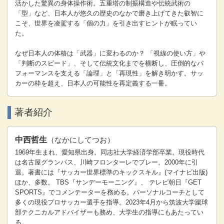
活かした驚異の身体操作術。五重塔の制振構造や伝統武術の
「型」など、日本人が悠久の歴史のなかで磨き上げてきた叡智に
こそ、世界を凌駕する「個の力」を引き出すヒントが眠ってい
た。
なぜ日本人の体格は「武器」に変わるのか？ 「視線の使い方」や
「判断のスピード」、そして伝統文化までを横断し、圧倒的なパ
フォーマンスを支える「論理」と「再現性」を解き明かす。サッ
カーの枠を超え、日本人の可能性を再定義する一冊。
著者紹介
中西哲生
（なかにしてつお）
1969年生まれ、愛知県出身。同志社大学経済学部卒業。現役時代
は名古屋グランパス、川崎フロンターレでプレー。2000年に引
退。著書には『サッカー世界標準のキックスキル』(マイナビ出版)
ほか、多数。 TBS『サンデーモーニング』、 テレビ朝日『GET
SPORTS』でコメンテーターを務める。パーソナルコーチとして
多くの現役プロサッカー選手を指導。2023年4月から筑波大学蹴球
部テクニカルアドバイザーも務め、大学生の指導にもあたってい
る。