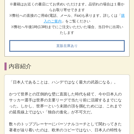
※書籍はお近くの書店にてお求めいただけます。品切れの場合は１冊か
らお取り寄せできます
※弊社への直接のご用命(電話、メール、Fax)も承ります。詳しくは「
購
入のご案内
」をご覧ください
※弊社へ午後1時(13時)までにご注文いただいた場合、当日中に出荷い
たします
直販在庫あり
内容紹介
「日本人であることは、ハンデではなく最大の武器になる」。
かつて世界との圧倒的な壁に直面した時代を経て、今や日本人の
サッカー選手は世界の主要リーグで当たり前に活躍するまでにな
った。しかし、世界一という未踏の頂を掴むためには、これまで
の延長線上ではない「独自の進化」が不可欠だ。
数々のトッププレーヤーにパーソナルコーチとして関わってきた
著者が辿り着いたのは、欧米のコピーではない、日本人の特性を