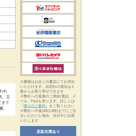
※書籍はお近くの書店にてお求め
いただけます。品切れの場合は１
われ
冊からお取り寄せできます
※弊社への直接のご用命(電話、メ
法、立
ール、Fax)も承ります。詳しくは
てきて
「
購入のご案内
」をご覧ください
書。
※弊社へ午後1時(13時)までにご注
文いただいた場合、当日中に出荷
いたします
直販在庫あり