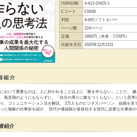
ISBN10桁
4-413-23425-1
Cコード
C0030
判型
4-6判ソフトカバー
ページ数
224ページ
定価
1892円
（本体：1720円）
出版年月日
2025年12月22日
において重要なのは、人に好かれること以上に「敵を作らない」ことだ。 嫌
、風見鶏のようにもならずに、「自分の周りに敵をつくらない」という思考
り、コミュニケーション法を解説。 2万人ものビジネスパーソン、組織を見
った無敵の仕事術を紹介。 世代や価値観が多様化する現代に必要な仕事術の
者紹介