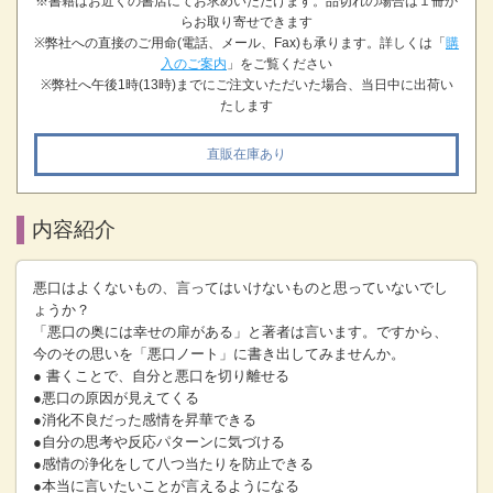
※書籍はお近くの書店にてお求めいただけます。品切れの場合は１冊か
らお取り寄せできます
※弊社への直接のご用命(電話、メール、Fax)も承ります。詳しくは「
購
入のご案内
」をご覧ください
※弊社へ午後1時(13時)までにご注文いただいた場合、当日中に出荷い
たします
直販在庫あり
内容紹介
悪口はよくないもの、言ってはいけないものと思っていないでし
ょうか？
「悪口の奥には幸せの扉がある」と著者は言います。ですから、
今のその思いを「悪口ノート」に書き出してみませんか。
● 書くことで、自分と悪口を切り離せる
●悪口の原因が見えてくる
●消化不良だった感情を昇華できる
●自分の思考や反応パターンに気づける
●感情の浄化をして八つ当たりを防止できる
●本当に言いたいことが言えるようになる