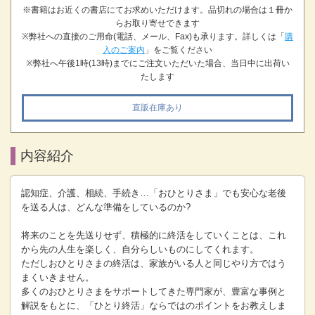
※書籍はお近くの書店にてお求めいただけます。品切れの場合は１冊か
らお取り寄せできます
※弊社への直接のご用命(電話、メール、Fax)も承ります。詳しくは「
購
入のご案内
」をご覧ください
※弊社へ午後1時(13時)までにご注文いただいた場合、当日中に出荷い
たします
直販在庫あり
内容紹介
認知症、介護、相続、手続き…「おひとりさま」でも安心な老後
を送る人は、どんな準備をしているのか?
将来のことを先送りせず、積極的に終活をしていくことは、これ
から先の人生を楽しく、自分らしいものにしてくれます。
ただしおひとりさまの終活は、家族がいる人と同じやり方ではう
まくいきません。
多くのおひとりさまをサポートしてきた専門家が、豊富な事例と
解説をもとに、「ひとり終活」ならではのポイントをお教えしま