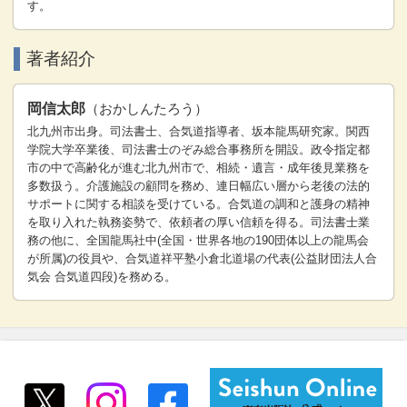
す。
著者紹介
岡信太郎
（おかしんたろう）
北九州市出身。司法書士、合気道指導者、坂本龍馬研究家。関西
学院大学卒業後、司法書士のぞみ総合事務所を開設。政令指定都
市の中で高齢化が進む北九州市で、相続・遺言・成年後見業務を
多数扱う。介護施設の顧問を務め、連日幅広い層から老後の法的
サポートに関する相談を受けている。合気道の調和と護身の精神
を取り入れた執務姿勢で、依頼者の厚い信頼を得る。司法書士業
務の他に、全国龍馬社中(全国・世界各地の190団体以上の龍馬会
が所属)の役員や、合気道祥平塾小倉北道場の代表(公益財団法人合
気会 合気道四段)を務める。