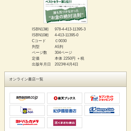
ISBN13桁
978-4-413-11395-3
ISBN10桁
4-413-11395-0
Cコード
Ｃ0030
判型
A5判
ページ数
304ページ
定価
本体 2250円 ＋税
出版年月日
2023年4月4日
オンライン書店一覧