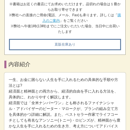
※書籍はお近くの書店にてお求めいただけます。品切れの場合は１冊か
らお取り寄せできます
※弊社への直接のご用命(電話、メール、Fax)も承ります。詳しくは「
購
入のご案内
」をご覧ください
※弊社へ午後1時(13時)までにご注文いただいた場合、当日中に出荷い
たします
直販在庫あり
内容紹介
一生、お金に困らない人生を手に入れるための具体的な手順や方
法とは?
経済面と精神面との両方から、経済的自由を手に入れる方法を、
具体的に、わかりやすく解説します。
経済面では「全米ナンバーワン」とも称されるファイナンシャ
ル・アドバイザーのピーター・マロークが、プランの組み立て方
を具体的かつ詳細に解説。また、ベストセラー作家でライフコー
チとしても有名なアンソニー(トニー)・ロビンズが、精神面から豊
かな人生を手に入れるための生き方、考え方についてアドバイス