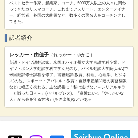
ベストセラー作家、起業家、コーチ。5000万人以上の人々に関わ
ってきたカリスマコーチ。これまでアスリート、エンターテイナ
ー、経営者、各国の大統領など、数多くの著名人をコーチングし
てきた。
訳者紹介
レッカー・由佳子
（れっかー・ゆかこ）
英語・ドイツ語翻訳家。米国オハイオ州立大学言語学科卒業。ド
イツ・ボン大学翻訳学科で学んだのち、バベル翻訳大学院(USA)で
米国翻訳修士課程を修了。書籍翻訳(教育、料理、心理学、ビジネ
ス)の他、スポーツ・アパレル・教育・自動車産業関連の実務翻訳
などに幅広く携わる。主な訳書に「私は逃げない～シリアルキラ
ーと戦った日々～」(バベルプレス)、『身近にいる「やっかいな
人」から身を守る方法』(あさ出版)などがある