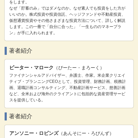
をします。
なぜ「貯蓄のみ」ではダメなのか。なぜ素人でも投資をした方が
いいのか。株式投資や投資信託、ヘッジファンドや不動産投資、
仮想通貨投資やその他さまざまな投資方法について、詳しく解説
します。この一冊で「自分に合った」「一生もののマネープラ
ン」が手に入れられます。
著者紹介
ピーター・マローク
（ぴーたー・まろーく）
ファイナンシャルアドバイザー、弁護士、作家。米企業クリエイ
ティブ・プランニングCEOとして、投資管理、財務計画、税務計
画、退職計画コンサルティング、不動産計画サービス、慈善計画
など、全米および海外のクライアントに包括的な資産管理サービ
スを提供している。
著者紹介
アンソニー・ロビンズ
（あんそにー・ろびんず）