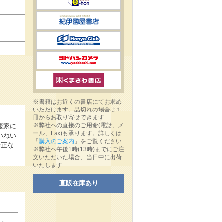
※書籍はお近くの書店にてお求め
いただけます。品切れの場合は１
冊からお取り寄せできます
※弊社への直接のご用命(電話、メ
棲家に
ール、Fax)も承ります。詳しくは
いねい
「
購入のご案内
」をご覧ください
端正な
※弊社へ午後1時(13時)までにご注
文いただいた場合、当日中に出荷
いたします
直販在庫あり
』、