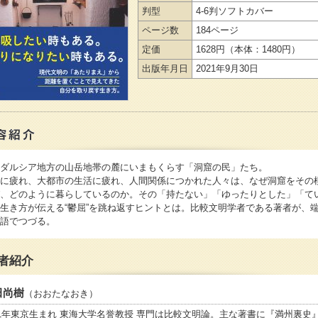
判型
4-6判ソフトカバー
ページ数
184ページ
定価
1628円
（本体：1480円）
出版年月日
2021年9月30日
ダルシア地方の山岳地帯の麓にいまもくらす「洞窟の民」たち。
に疲れ、大都市の生活に疲れ、人間関係につかれた人々は、なぜ洞窟をその
、どのように暮らしているのか。その「持たない」「ゆったりとした」「て
生き方が伝える“鬱屈”を跳ね返すヒントとは。比較文明学者である著者が、
語でつづる。
者紹介
田尚樹
（おおたなおき）
41年東京生まれ 東海大学名誉教授 専門は比較文明論。主な著書に『満州裏史