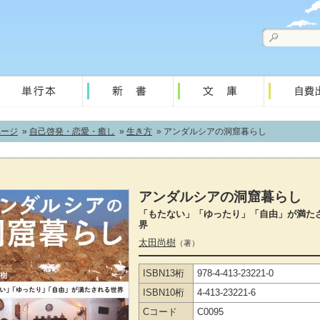
ページ
»
自己啓発・恋愛・癒し
»
生き方
» アンダルシアの洞窟暮らし
アンダルシアの洞窟暮らし
「もたない」「ゆったり」「自由」が満た
界
太田尚樹
（著）
ISBN13桁
978-4-413-23221-0
ISBN10桁
4-413-23221-6
Cコード
C0095