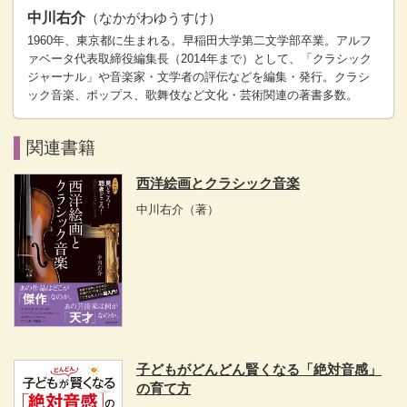
中川右介
（なかがわゆうすけ）
1960年、東京都に生まれる。早稲田大学第二文学部卒業。アルフ
ァベータ代表取締役編集長（2014年まで）として、「クラシック
ジャーナル」や音楽家・文学者の評伝などを編集・発行。クラシ
ック音楽、ポップス、歌舞伎など文化・芸術関連の著書多数。
関連書籍
西洋絵画とクラシック音楽
中川右介
（著）
子どもがどんどん賢くなる「絶対音感」
の育て方