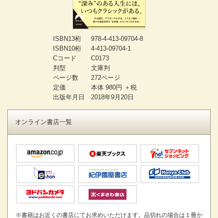
ISBN13桁
978-4-413-09704-8
ISBN10桁
4-413-09704-1
Cコード
C0173
判型
文庫判
ページ数
272ページ
定価
本体 980円 ＋税
出版年月日
2018年9月20日
オンライン書店一覧
※書籍はお近くの書店にてお求めいただけます。品切れの場合は１冊か