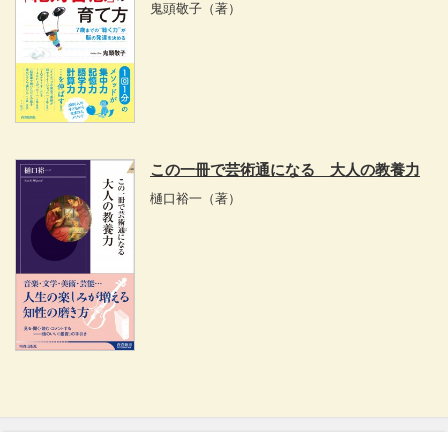
鬼頭敬子
（著）
この一冊で芸術通になる 大人の教養力
樋口裕一
（著）