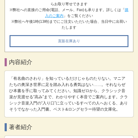
らお取り寄せできます
※弊社への直接のご用命(電話、メール、Fax)も承ります。詳しくは「
購
入のご案内
」をご覧ください
※弊社へ午後1時(13時)までにご注文いただいた場合、当日中に出荷い
たします
直販在庫あり
内容紹介
「有名曲のさわり」を知っているだけじゃものたりない。マニア
たちの奥深き世界に足を踏み入れる勇気はない……。それならぜ
ひ本書を手に取ってみてください。知識ゼロから、クラシック音
楽が見渡せる“高み”まで、わかりやすく本音でご案内します。クラ
シック音楽入門の“入り口”に立っているすべての人へおくる、あり
そうでなかった入門書。ベスト&ロングセラー待望の文庫化。
著者紹介