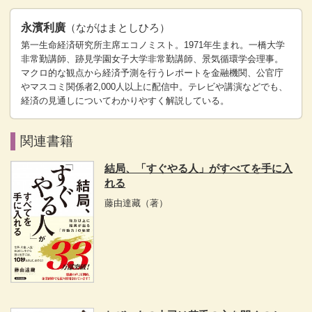
永濱利廣
（ながはまとしひろ）
第一生命経済研究所主席エコノミスト。1971年生まれ。一橋大学
非常勤講師、跡見学園女子大学非常勤講師、景気循環学会理事。
マクロ的な観点から経済予測を行うレポートを金融機関、公官庁
やマスコミ関係者2,000人以上に配信中。テレビや講演などでも、
経済の見通しについてわかりやすく解説している。
関連書籍
結局、「すぐやる人」がすべてを手に入
れる
藤由達藏
（著）