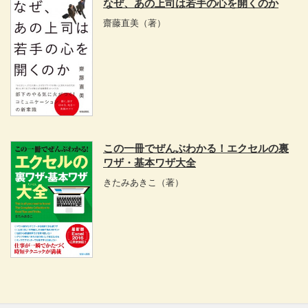
なぜ、あの上司は若手の心を開くのか
齋藤直美
（著）
この一冊でぜんぶわかる！エクセルの裏
ワザ・基本ワザ大全
きたみあきこ
（著）