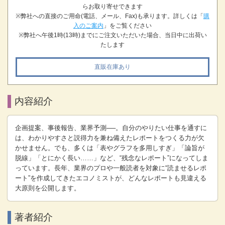
らお取り寄せできます
※弊社への直接のご用命(電話、メール、Fax)も承ります。詳しくは「
購
入のご案内
」をご覧ください
※弊社へ午後1時(13時)までにご注文いただいた場合、当日中に出荷い
たします
直販在庫あり
内容紹介
企画提案、事後報告、業界予測──。自分のやりたい仕事を通すに
は、わかりやすさと説得力を兼ね備えたレポートをつくる力が欠
かせません。でも、多くは「表やグラフを多用しすぎ」「論旨が
脱線」「とにかく長い……」など、“残念なレポート”になってしま
っています。長年、業界のプロや一般読者を対象に“読ませるレポ
ート”を作成してきたエコノミストが、どんなレポートも見違える
大原則を公開します。
著者紹介