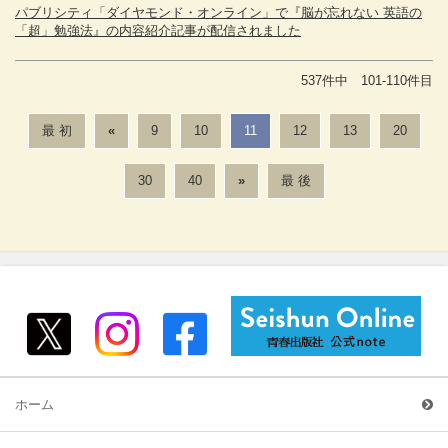
パブリシティ「ダイヤモンド・オンライン」で『脳が忘れない 英語の
「超」勉強法』の内容紹介記事が配信されました
537件中 101-110件目
最 初
«
9
10
11
12
13
20
30
40
»
最 後
ホーム