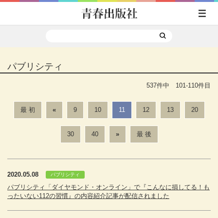
パブリシティ
537件中 101-110件目
最 初
«
9
10
11
12
13
20
30
40
»
最 後
2020.05.08
パブリシティ
パブリシティ「ダイヤモンド・オンライン」で『こんなに損してる！も
ったいない112の習慣』の内容紹介記事が配信されました