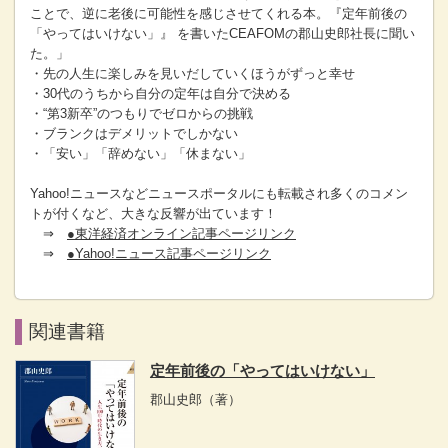
ことで、逆に老後に可能性を感じさせてくれる本。『定年前後の
「やってはいけない」』 を書いたCEAFOMの郡山史郎社長に聞い
た。」
・先の人生に楽しみを見いだしていくほうがずっと幸せ
・30代のうちから自分の定年は自分で決める
・“第3新卒”のつもりでゼロからの挑戦
・ブランクはデメリットでしかない
・「安い」「辞めない」「休まない」
Yahoo!ニュースなどニュースポータルにも転載され多くのコメン
トが付くなど、大きな反響が出ています！
⇒
●東洋経済オンライン記事ページリンク
⇒
●Yahoo!ニュース記事ページリンク
関連書籍
定年前後の「やってはいけない」
郡山史郎
（著）