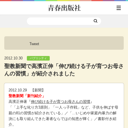
Tweet
2012.10.30
パブリシティ
聖教新聞で高濱正伸「伸び続ける子が育つお母さ
んの習慣」が紹介されました
2012.10.29 【新聞】
聖教新聞「新刊紹介」
高濱正伸著『
伸び続ける子が育つお母さんの習慣
』
「「上手な叱り方3原則」「一人っ子作戦」など、子供を伸ばす母
親の81の習慣が紹介されている」／「…いじめや家庭内暴力の解
決にも取り組んできた著者ならではの知恵が輝く」／書影付き紹
介。