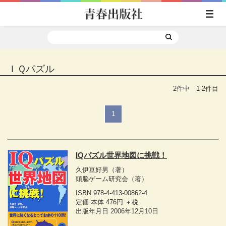
ＩＱパズル
2件中 1-2件目
1
IQパズル世界地図に挑戦！
久伊豆好男
（著）
頭脳ゲーム研究会
（著）
ISBN 978-4-413-00862-4
定価 本体 476円 ＋税
出版年月日 2006年12月10日