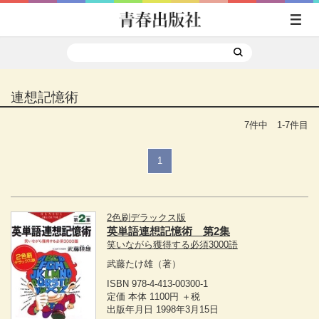
連想記憶術
7件中 1-7件目
1
2色刷デラックス版
英単語連想記憶術 第2集
笑いながら獲得する必須3000語
武藤たけ雄
（著）
ISBN 978-4-413-00300-1
定価 本体 1100円 ＋税
出版年月日 1998年3月15日