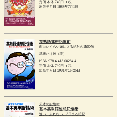
定価 本体 740円 ＋税
出版年月日 1988年7月1日
英熟語連想記憶術
面白いぐらい頭に入る絶対の1500句
武藤たけ雄
（著）
ISBN 978-4-413-00284-4
定価 本体 740円 ＋税
出版年月日 1981年1月25日
天才の記憶術
基本英単語連想記憶術
速い、忘れない、3日まる暗記