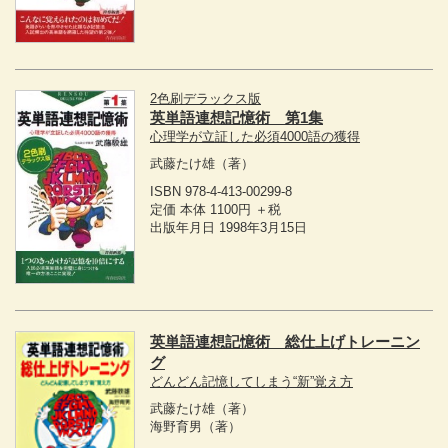
2色刷デラックス版
英単語連想記憶術 第1集
心理学が立証した必須4000語の獲得
武藤たけ雄
（著）
ISBN 978-4-413-00299-8
定価 本体 1100円 ＋税
出版年月日 1998年3月15日
英単語連想記憶術 総仕上げトレーニン
グ
どんどん記憶してしまう“新”覚え方
武藤たけ雄
（著）
海野育男
（著）