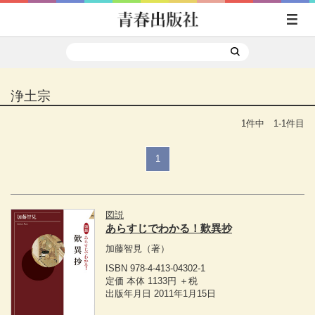
浄土宗
1件中 1-1件目
1
図説
あらすじでわかる！歎異抄
加藤智見
（著）
ISBN 978-4-413-04302-1
定価 本体 1133円 ＋税
出版年月日 2011年1月15日