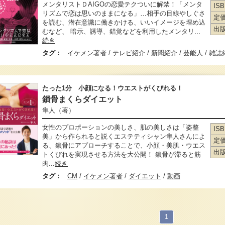
メンタリストＤAIGOの恋愛テクついに解禁！「メンタ
IS
リズムで恋は思いのままになる」…相手の目線やしぐさ
定
を読む、潜在意識に働きかける、いいイメージを埋め込
出
むなど、 暗示、誘導、錯覚などを利用したメンタリ...
続き
タグ：
イケメン著者
/
テレビ紹介
/
新聞紹介
/
芸能人
/
雑誌
たった1分 小顔になる！ウエストがくびれる！
鎖骨まくらダイエット
隼人
（著）
女性のプロポーションの美しさ、肌の美しさは「姿整
IS
美」から作られると説くエステティシャン隼人さんによ
定
る、鎖骨にアプローチすることで、小顔・美肌・ウエス
出
トくびれを実現させる方法を大公開！ 鎖骨が滞ると筋
肉...
続き
タグ：
CM
/
イケメン著者
/
ダイエット
/
動画
1