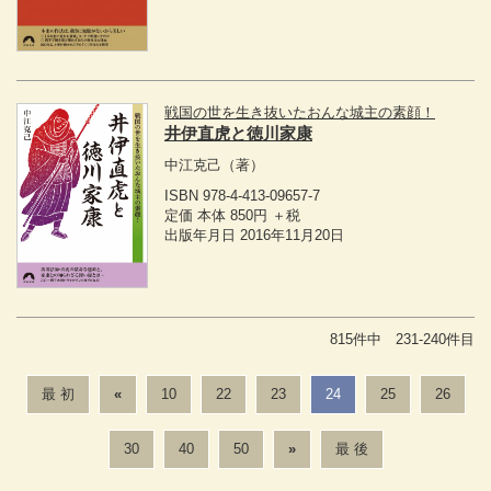
戦国の世を生き抜いたおんな城主の素顔！
井伊直虎と徳川家康
中江克己
（著）
ISBN 978-4-413-09657-7
定価 本体 850円 ＋税
出版年月日 2016年11月20日
815件中 231-240件目
最 初
«
10
22
23
24
25
26
30
40
50
»
最 後