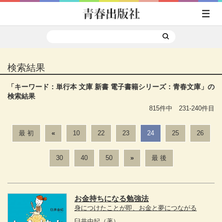
検索結果
「
キーワード：単行本 文庫 新書 電子書籍
シリーズ：青春文庫
」の
検索結果
815件中 231-240件目
最 初
«
10
22
23
24
25
26
30
40
50
»
最 後
お金持ちになる勉強法
身につけたことが即、お金と夢につながる
臼井由妃
（著）