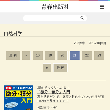
自然科学
233件中 201-210件目
最 初
«
10
19
20
21
22
23
»
最 後
図解 ざっくりわかる！
「微分・積分」入門
図を見るだけで、微積と世の中のつながりが面
白いほど見えてくる！
岡部恒治
（著）