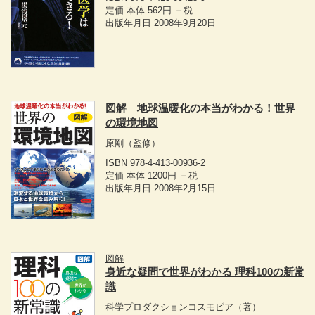
定価 本体 562円 ＋税
出版年月日 2008年9月20日
図解 地球温暖化の本当がわかる！世界
の環境地図
原剛
（監修）
ISBN 978-4-413-00936-2
定価 本体 1200円 ＋税
出版年月日 2008年2月15日
図解
身近な疑問で世界がわかる 理科100の新常
識
科学プロダクションコスモピア
（著）