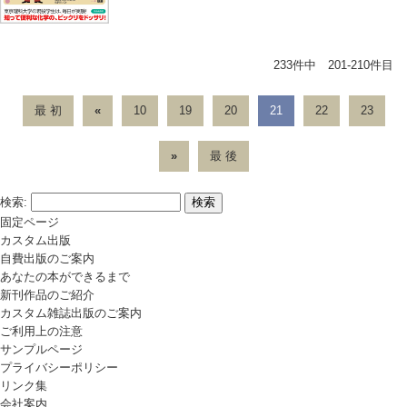
233件中 201-210件目
最 初
«
10
19
20
21
22
23
»
最 後
検索:
固定ページ
カスタム出版
自費出版のご案内
あなたの本ができるまで
新刊作品のご紹介
カスタム雑誌出版のご案内
ご利用上の注意
サンプルページ
プライバシーポリシー
リンク集
会社案内