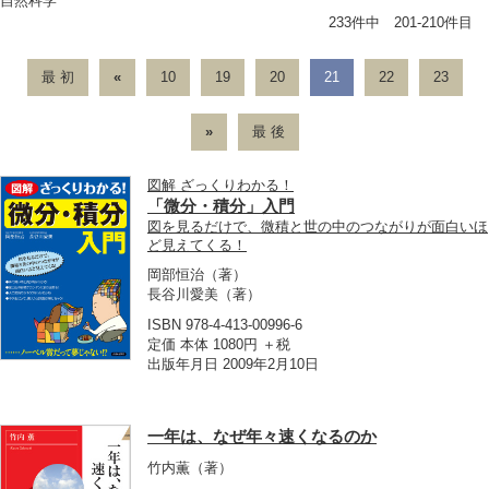
自然科学
233件中 201-210件目
最 初
«
10
19
20
21
22
23
»
最 後
図解 ざっくりわかる！
「微分・積分」入門
図を見るだけで、微積と世の中のつながりが面白いほ
ど見えてくる！
岡部恒治
（著）
長谷川愛美
（著）
ISBN 978-4-413-00996-6
定価 本体 1080円 ＋税
出版年月日 2009年2月10日
一年は、なぜ年々速くなるのか
竹内薫
（著）