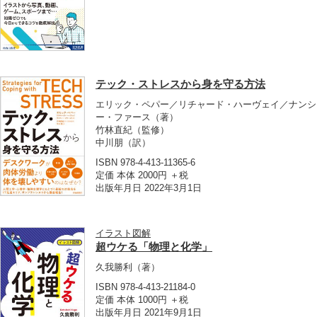
テック・ストレスから身を守る方法
エリック・ペパー／リチャード・ハーヴェイ／ナンシ
ー・ファース
（著）
竹林直紀
（監修）
中川朋
（訳）
ISBN 978-4-413-11365-6
定価 本体 2000円 ＋税
出版年月日 2022年3月1日
イラスト図解
超ウケる「物理と化学」
久我勝利
（著）
ISBN 978-4-413-21184-0
定価 本体 1000円 ＋税
出版年月日 2021年9月1日