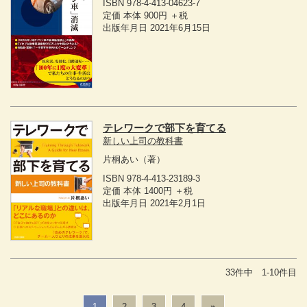
ISBN 978-4-413-04623-7
定価 本体 900円 ＋税
出版年月日 2021年6月15日
テレワークで部下を育てる
新しい上司の教科書
片桐あい
（著）
ISBN 978-4-413-23189-3
定価 本体 1400円 ＋税
出版年月日 2021年2月1日
33件中 1-10件目
1
2
3
4
»