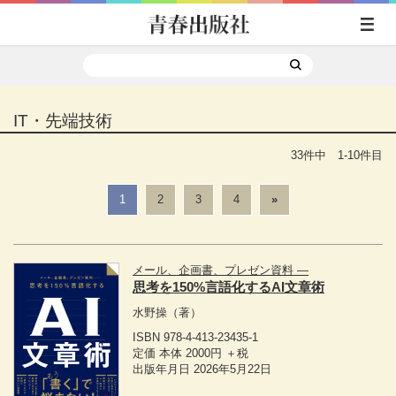
IT・先端技術
33件中 1-10件目
1
2
3
4
»
メール、企画書、プレゼン資料 ―
思考を150%言語化するAI文章術
水野操
（著）
ISBN 978-4-413-23435-1
定価 本体 2000円 ＋税
出版年月日 2026年5月22日