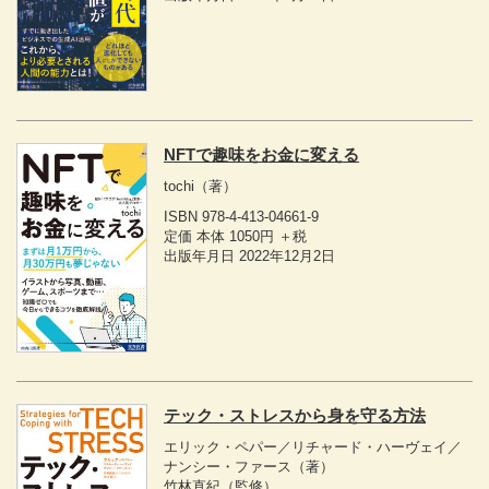
NFTで趣味をお金に変える
tochi
（著）
ISBN 978-4-413-04661-9
定価 本体 1050円 ＋税
出版年月日 2022年12月2日
テック・ストレスから身を守る方法
エリック・ペパー／リチャード・ハーヴェイ／
ナンシー・ファース
（著）
竹林直紀
（監修）