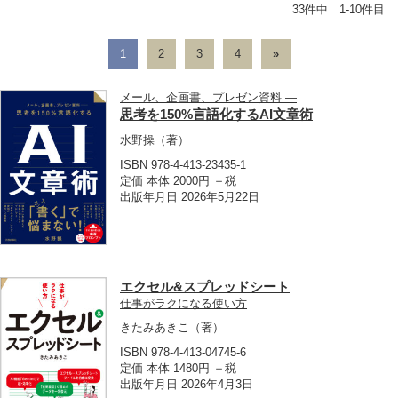
33件中 1-10件目
1
2
3
4
»
メール、企画書、プレゼン資料 ―
思考を150%言語化するAI文章術
水野操
（著）
ISBN 978-4-413-23435-1
定価 本体 2000円 ＋税
出版年月日 2026年5月22日
エクセル&スプレッドシート
仕事がラクになる使い方
きたみあきこ
（著）
ISBN 978-4-413-04745-6
定価 本体 1480円 ＋税
出版年月日 2026年4月3日