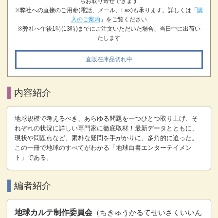
らお取り寄せできます
※弊社への直接のご用命(電話、メール、Fax)も承ります。詳しくは「
購
入のご案内
」をご覧ください
※弊社へ午後1時(13時)までにご注文いただいた場合、当日中に出荷い
たします
直販在庫品切れ中
内容紹介
地球規模で考えるべき、あらゆる問題を一つひとつ取り上げ、そ
れぞれの状況に詳しい専門家に徹底取材！最新データとともに、
現状や問題点など、素朴な疑問を手がかりに、多角的に迫った。
この一冊で地球のすべてがわかる「地球白書エンターテイメン
ト」である。
編者紹介
地球カルテ制作委員会
（ちきゅうかるてせいさくいいん