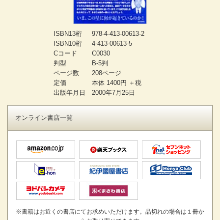
ISBN13桁
978-4-413-00613-2
ISBN10桁
4-413-00613-5
Cコード
C0030
判型
B-5判
ページ数
208ページ
定価
本体 1400円 ＋税
出版年月日
2000年7月25日
オンライン書店一覧
※書籍はお近くの書店にてお求めいただけます。品切れの場合は１冊か