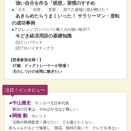
強い自分を作る「瞑想」習慣のすすめ
●「カネ」「出世」「見栄」…捨てた途端に道が開けた！
あきらめたらうまくいった！ サラリーマン・逆転
の成功事例
●アグレッシブにバリバリ働く人の強い味方!?
今どき経済用語の基礎知識
(1)インバウンド
(2)プロバイオティクス
【読者参加企画！】
27歳、ドッグトレーナーが登場！
犬のしつけの合間に稼ぎたい
注目！インタビュー
中山雅史
★
サッカー元日本代表
「解説の仕事は、やればやるほど難しい」
関根 勤
★
タレント
「念願の映画監督！撮りたい、でも撮りたくない」
欽ちゃんのもとで修業し、開花。独特の笑いで、テレビを見ない