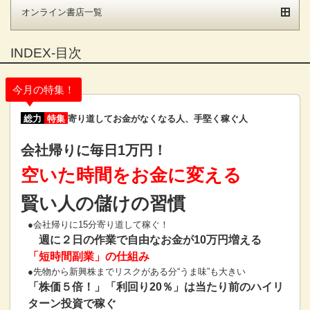
オンライン書店一覧
INDEX-目次
今月の特集！
総力
特集
寄り道してお金がなくなる人、手堅く稼ぐ人
会社帰りに毎日1万円！
空いた時間をお金に変える
賢い人の儲けの習慣
●会社帰りに15分寄り道して稼ぐ！
週に２日の作業で自由なお金が10万円増える
「短時間副業」の仕組み
●先物から新興株までリスクがある分“うま味”も大きい
「株価５倍！」「利回り20％」は当たり前のハイリ
ターン投資で稼ぐ