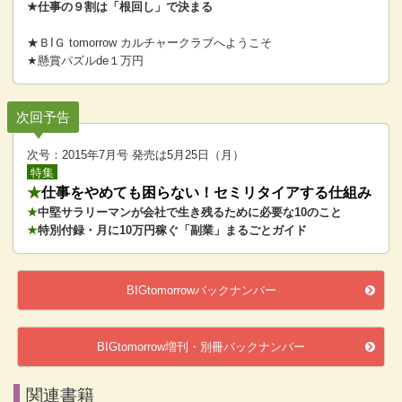
★仕事の９割は「根回し」で決まる
★ＢIＧ tomorrow カルチャークラブへようこそ
★懸賞パズルde１万円
次回予告
次号：2015年7月号 発売は5月25日（月）
特集
★
仕事をやめても困らない！セミリタイアする仕組み
★
中堅サラリーマンが会社で生き残るために必要な10のこと
★
特別付録・月に10万円稼ぐ「副業」まるごとガイド
BIGtomorrowバックナンバー
BIGtomorrow増刊・別冊バックナンバー
関連書籍