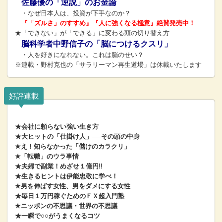
佐藤優の「逆説」のお金論
・なぜ日本人は、投資が下手なのか？
『「ズルさ」のすすめ』『人に強くなる極意』絶賛発売中！
★「できない」が「できる」に変わる頭の切り替え方
脳科学者中野信子の「脳につけるクスリ」
・人を好きになれない。これは脳のせい？
※連載・野村克也の「サラリーマン再生道場」は休載いたします
好評連載
★会社に頼らない強い生き方
★大ヒットの「仕掛け人」──その頭の中身
★え！知らなかった「儲けのカラクリ」
★「転職」のウラ事情
★夫婦で副業！めざせ１億円!!
★生きるヒントは伊能忠敬に学べ！
★男を伸ばす女性、男をダメにする女性
★毎日１万円稼ぐためのＦＸ超入門塾
★ニッポンの不思議・世界の不思議
★一瞬で○○がうまくなるコツ