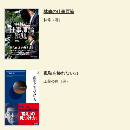
林修の仕事原論
林修
（著）
孤独を怖れない力
工藤公康
（著）