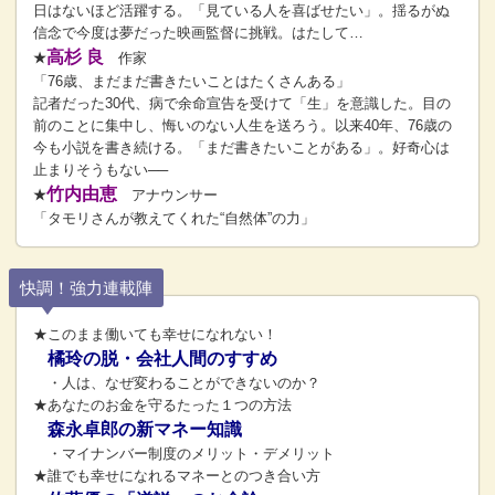
日はないほど活躍する。「見ている人を喜ばせたい」。揺るがぬ
信念で今度は夢だった映画監督に挑戦。はたして…
高杉 良
★
作家
「76歳、まだまだ書きたいことはたくさんある」
記者だった30代、病で余命宣告を受けて「生」を意識した。目の
前のことに集中し、悔いのない人生を送ろう。以来40年、76歳の
今も小説を書き続ける。「まだ書きたいことがある」。好奇心は
止まりそうもない──
竹内由恵
★
アナウンサー
「タモリさんが教えてくれた“自然体”の力」
快調！強力連載陣
★このまま働いても幸せになれない！
橘玲の脱・会社人間のすすめ
・人は、なぜ変わることができないのか？
★あなたのお金を守るたった１つの方法
森永卓郎の新マネー知識
・マイナンバー制度のメリット・デメリット
★誰でも幸せになれるマネーとのつき合い方