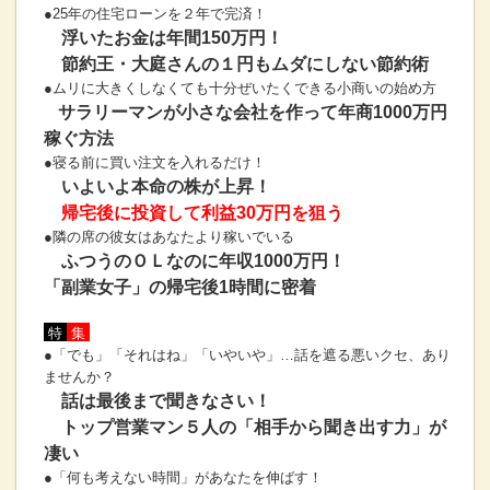
●25年の住宅ローンを２年で完済！
浮いたお金は年間150万円！
節約王・大庭さんの１円もムダにしない節約術
●ムリに大きくしなくても十分ぜいたくできる小商いの始め方
サラリーマンが小さな会社を作って年商1000万円
稼ぐ方法
●寝る前に買い注文を入れるだけ！
いよいよ本命の株が上昇！
帰宅後に投資して利益30万円を狙う
●隣の席の彼女はあなたより稼いでいる
ふつうのＯＬなのに年収1000万円！
「副業女子」の帰宅後1時間に密着
特
集
●「でも」「それはね」「いやいや」…話を遮る悪いクセ、あり
ませんか？
話は最後まで聞きなさい！
トップ営業マン５人の「相手から聞き出す力」が
凄い
●「何も考えない時間」があなたを伸ばす！